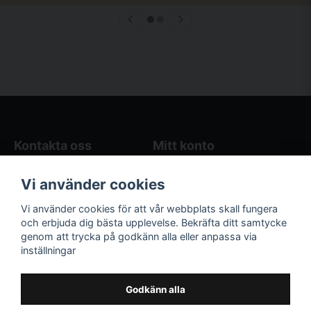
Kontakta oss
Mitt konto
Blogg
Logga in
Vi använder cookies
Butikens öppettider
Registrera dig
Köpvillkor
Glömt lösenord?
Vi använder cookies för att vår webbplats skall fungera
Kontakta oss
och erbjuda dig bästa upplevelse. Bekräfta ditt samtycke
genom att trycka på godkänn alla eller anpassa via
Följ oss på sociala
Våra räkneverktyg
inställningar
medier!
och guider
Facebook
Elstängselräknare
Godkänn alla
Hönsgårdsräknare
Instagram