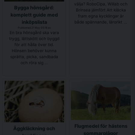
välja? RoboCipa, Willab och
Bygga hönsgård:
Brinsea jämfört Att kläcka
komplett guide med
fram egna kycklingar är
inköpslista
både spännande, lärorikt ...
Publicerad 21 May 05:18 av
En bra hönsgård ska vara
trygg, lättskött och byggd
för att hålla över tid.
Hönsen behöver kunna
sprätta, picka, sandbada
och röra sig ...
Flugmedel för hästens
Äggkläckning och
sommarplågor