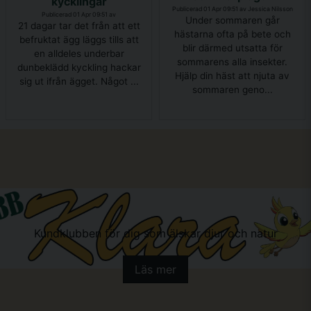
kycklingar
Publicerad 01 Apr 09:51 av Jessica Nilsson
Publicerad 01 Apr 09:51 av
Under sommaren går
21 dagar tar det från att ett
hästarna ofta på bete och
befruktat ägg läggs tills att
blir därmed utsatta för
en alldeles underbar
sommarens alla insekter.
dunbeklädd kyckling hackar
Hjälp din häst att njuta av
sig ut ifrån ägget. Något ...
sommaren geno...
Kundklubben för dig som älskar djur och natur
Läs mer