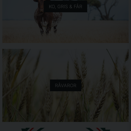
KO, GRIS & FÅR
RÅVAROR