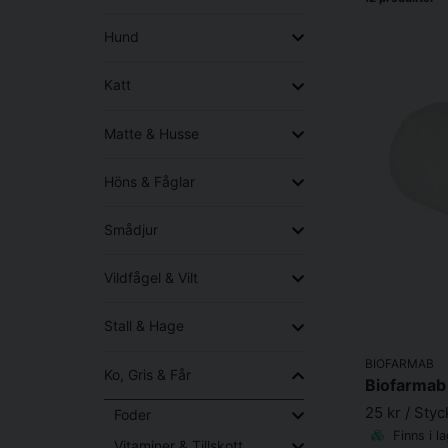
Hund
Katt
Matte & Husse
Höns & Fåglar
Smådjur
Vildfågel & Vilt
Stall & Hage
BIOFARMAB
Ko, Gris & Får
25 kr
/ Styc
Foder
Finns i l
Vitaminer & Tillskott