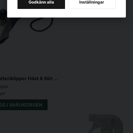
Godkänn alla
Inställningar
DeLaval Batteriklipper Häst & Nöt R2 (ink 2 batterier)
tyck
ager
GG I VARUKORGEN