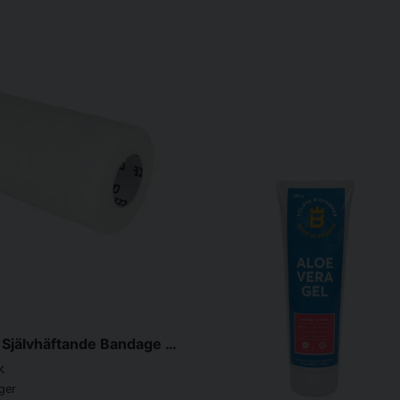
Biofarmab Självhäftande Bandage Vit (4,5m x 10cm)
k
ager