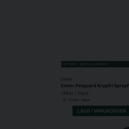
KÖP MER - BETALA MINDRE
EXNER
Exner Petguard Krypfri Sprayf
139 kr
/ Styck
Finns i lager
LÄGG I VARUKORGEN