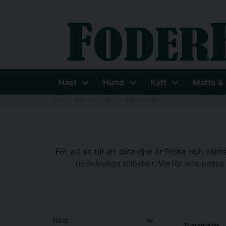
Häst
Hund
Katt
Matte &
Hem
Ko, Gris & Får
Hygien & Vård
För att se till att dina djur är friska och vä
nödvändiga tillbehör. Varför inte passa
Häst
12 produkter