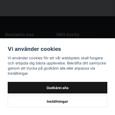
Kontakta oss
Mitt konto
Blogg
Logga in
Vi använder cookies
Butikens öppettider
Registrera dig
Köpvillkor
Glömt lösenord?
Vi använder cookies för att vår webbplats skall fungera
Kontakta oss
och erbjuda dig bästa upplevelse. Bekräfta ditt samtycke
genom att trycka på godkänn alla eller anpassa via
Följ oss på sociala
Våra räkneverktyg
inställningar
medier!
och guider
Facebook
Elstängselräknare
Godkänn alla
Hönsgårdsräknare
Instagram
Inställningar
Powered by Nyehandel AB