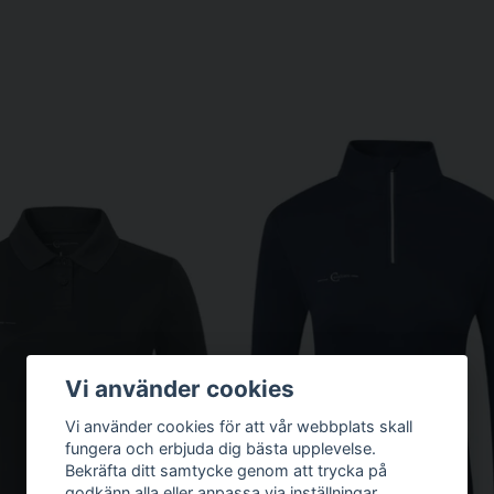
Vi använder cookies
Vi använder cookies för att vår webbplats skall
fungera och erbjuda dig bästa upplevelse.
Bekräfta ditt samtycke genom att trycka på
godkänn alla eller anpassa via inställningar