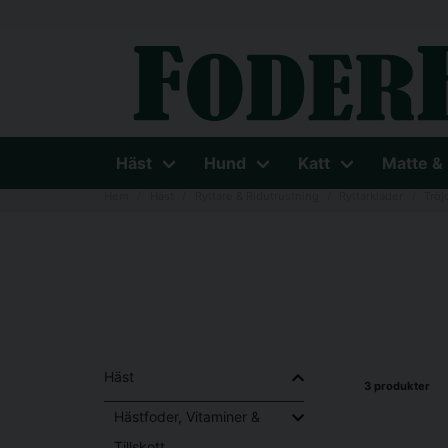
Häst
Hund
Katt
Matte &
Hem
Häst
Ryttare & Ridutrustning
Ryttarkläder
Tröj
Häst
3 produkter
Hästfoder, Vitaminer &
Tillskott