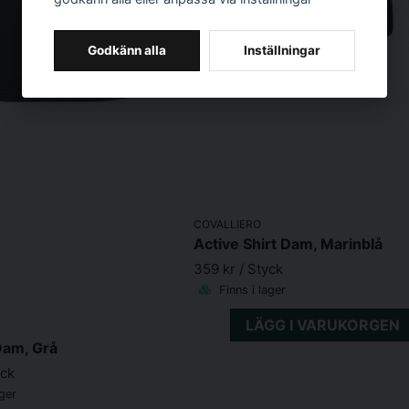
Godkänn alla
Inställningar
COVALLIERO
Active Shirt Dam, Marinblå
359 kr
/ Styck
Finns i lager
LÄGG I VARUKORGEN
Dam, Grå
yck
ager