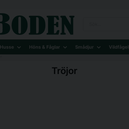
 Husse
Höns & Fåglar
Smådjur
Vildfågel
or
Tröjor