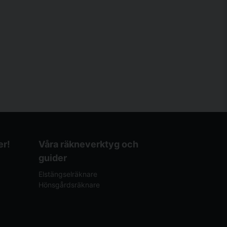
er!
Våra räkneverktyg och
guider
Elstängselräknare
Hönsgårdsräknare