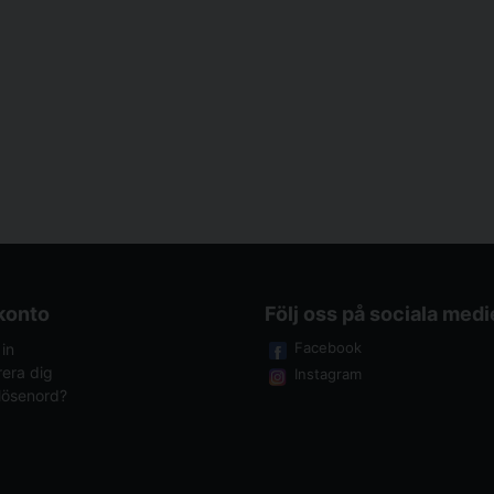
 konto
Följ oss på sociala medi
Facebook
in
rera dig
Instagram
lösenord?