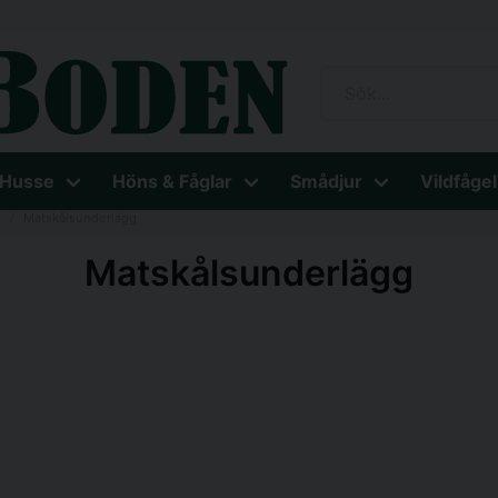
 Husse
Höns & Fåglar
Smådjur
Vildfågel
e
Matskålsunderlägg
Matskålsunderlägg