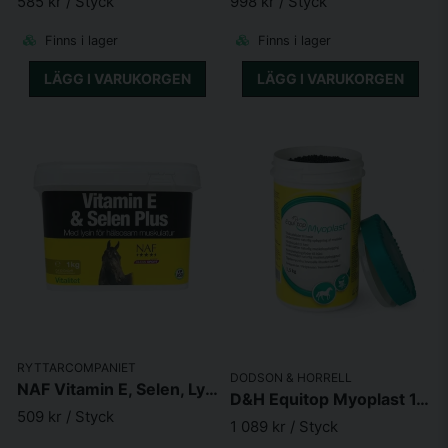
585 kr
/ Styck
998 kr
/ Styck
Finns i lager
Finns i lager
LÄGG I VARUKORGEN
LÄGG I VARUKORGEN
RYTTARCOMPANIET
DODSON & HORRELL
NAF Vitamin E, Selen, Lysin 1kg
D&H Equitop Myoplast 1,5kg
509 kr
/ Styck
1 089 kr
/ Styck