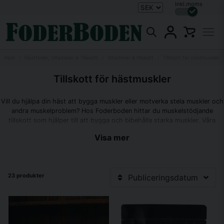
Inkl.moms
Häst
Hästfoder, Vitaminer & Tillskott
Vitaminer & tillskott
Tillskott för hästmuskler
Tillskott för hästmuskler
Vill du hjälpa din häst att bygga muskler eller motverka stela muskler och
andra muskelproblem? Hos Foderboden hittar du muskelstödjande
tillskott som hjälper till att bygga och bibehålla starka muskler. Våra
produkter är perfekta för hästar i träning, tävling eller återhämtning och
Visa mer
innehåller viktiga näringsämnen som aminosyror, protein och vitaminer
som stöder muskeluppbyggnad och återhämtning. Se vårt utbud av
tillskott för muskler hos häst här!
23 produkter
Publiceringsdatum