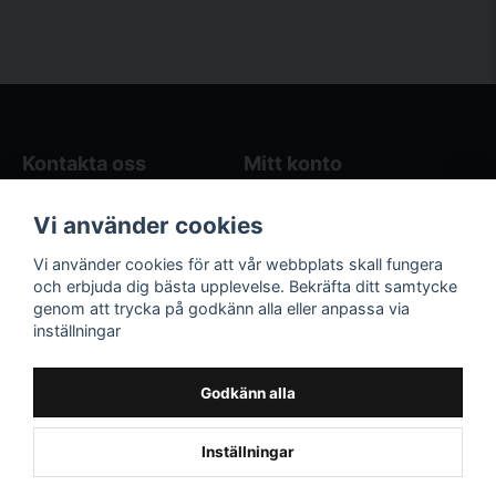
Kontakta oss
Mitt konto
Blogg
Logga in
Vi använder cookies
Butikens öppettider
Registrera dig
Köpvillkor
Glömt lösenord?
Vi använder cookies för att vår webbplats skall fungera
Kontakta oss
och erbjuda dig bästa upplevelse. Bekräfta ditt samtycke
genom att trycka på godkänn alla eller anpassa via
Följ oss på sociala
Våra räkneverktyg
inställningar
medier!
och guider
Facebook
Elstängselräknare
Godkänn alla
Hönsgårdsräknare
Instagram
Inställningar