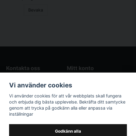
Bevaka
Kontakta oss
Mitt konto
Blogg
Logga in
Vi använder cookies
Butikens öppettider
Registrera dig
Köpvillkor
Glömt lösenord?
Vi använder cookies för att vår webbplats skall fungera
Kontakta oss
och erbjuda dig bästa upplevelse. Bekräfta ditt samtycke
genom att trycka på godkänn alla eller anpassa via
Följ oss på sociala
Våra räkneverktyg
inställningar
medier!
och guider
Facebook
Elstängselräknare
Godkänn alla
Hönsgårdsräknare
Instagram