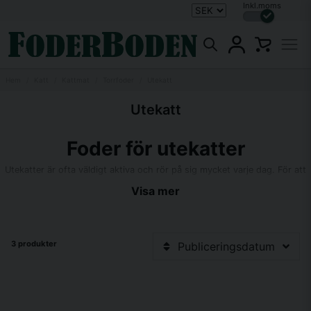
Inkl.moms
Hem
Katt
Kattmat
Torrfoder
Utekatt
Utekatt
Foder för utekatter
Utekatter är ofta väldigt aktiva och rör på sig mycket varje dag. För att
se till att din katt får i sig tillräckligt med energi och näring varje dag så
Visa mer
finns foder för aktiva utekatter.
Kattmat för aktiva utekatter
3 produkter
Publiceringsdatum
Katter som går ute är mycket mer aktiva än innekatter och behöver
därför annat foder. Foder för just utekatter har högre energiinnehåll och
är anpassat att ge din aktiva katt allt den behöver både när det kommer
till energi och resterande näringsämnen.