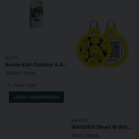
Ge din kattvän ett foder som passar den aktivitetsnivå den är på. Om du
vill ha hjälp att hitta det perfekta fodret för just din katt, tveka inte på att
komma till vår stora butik i Haninge, eller maila oss på
info@foderboden.se så hjälper vi dig mer än gärna.
BOZITA
Bozita Katt Outdoor & Active Älg
295 kr
/ Styck
Finns i lager
LÄGG I VARUKORGEN
WAUDOG
WAUDOG Smart ID Bricka för Hund & Katt Blue Smileys Rund 30mm
89 kr
/ Styck