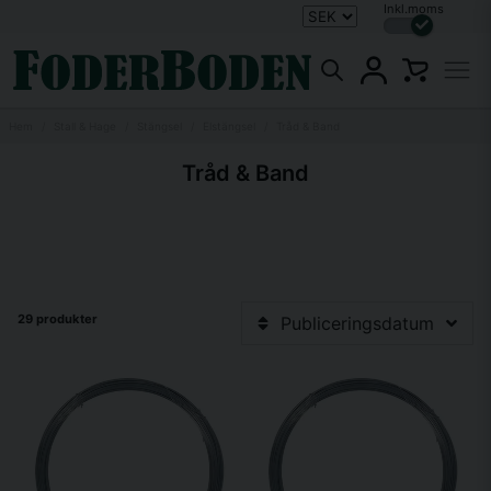
Inkl.moms
Hem
Stall & Hage
Stängsel
Elstängsel
Tråd & Band
Tråd & Band
29 produkter
Publiceringsdatum