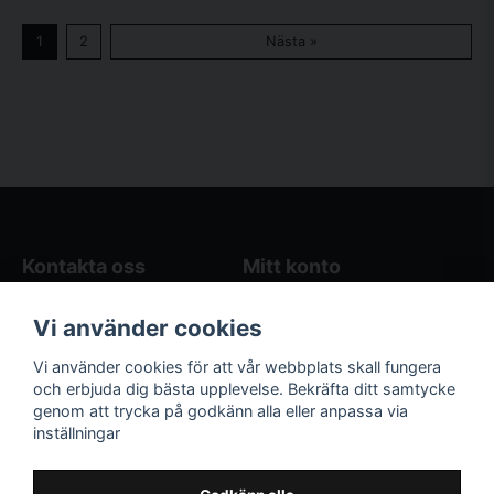
1
2
Nästa »
Kontakta oss
Mitt konto
Blogg
Logga in
Vi använder cookies
Butikens öppettider
Registrera dig
Köpvillkor
Glömt lösenord?
Vi använder cookies för att vår webbplats skall fungera
Kontakta oss
och erbjuda dig bästa upplevelse. Bekräfta ditt samtycke
genom att trycka på godkänn alla eller anpassa via
Följ oss på sociala
Våra räkneverktyg
inställningar
medier!
och guider
Facebook
Elstängselräknare