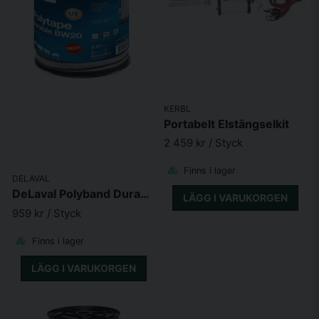
KERBL
Portabelt Elstängselkit
2 459 kr
/ Styck
Finns i lager
DELAVAL
DeLaval Polyband Durable BW20 200 m
LÄGG I VARUKORGEN
959 kr
/ Styck
Finns i lager
LÄGG I VARUKORGEN