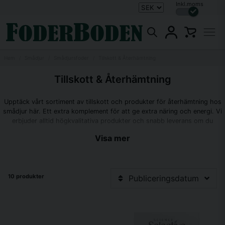
Inkl.moms
Hem
Smådjur
Smådjursfoder
Tillskott & Återhämtning
Tillskott & Återhämtning
Upptäck vårt sortiment av tillskott och produkter för återhämtning hos
smådjur här. Ett extra komplement för att ge extra näring och energi. Vi
erbjuder alltid högkvalitativa produkter och snabb leverans om du
handlar online.
Visa mer
10 produkter
Publiceringsdatum