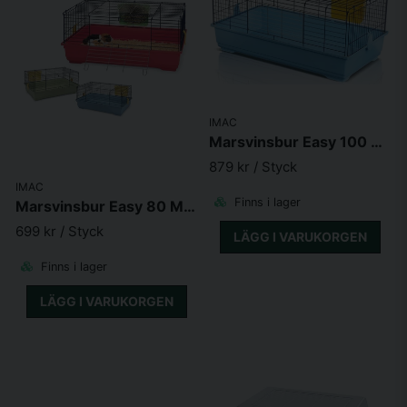
IMAC
Marsvinsbur Easy 100 mix Imac 100x54.5x45cm
879 kr
/ Styck
IMAC
Finns i lager
Marsvinsbur Easy 80 Mixade färger Imac 80x49x42cm
699 kr
/ Styck
LÄGG I VARUKORGEN
Finns i lager
LÄGG I VARUKORGEN