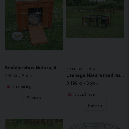
Smådjurshus Natura, 42xh43x51cm, brun
TRIXIE SVERIGE AB
Utehage Natura med hus, 150x53x150cm, svart/brun
759 kr
/ Styck
3 199 kr
/ Styck
Slut på lager
Slut på lager
Bevaka
Bevaka