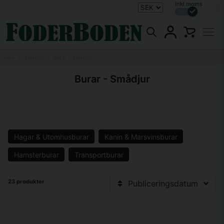
Inkl.moms
Hem
Smådjur
Burar - Smådjur
Burar - Smådjur
Hagar & Utomhusburar
Kanin & Marsvinsburar
Hamsterburar
Transportburar
23 produkter
Publiceringsdatum