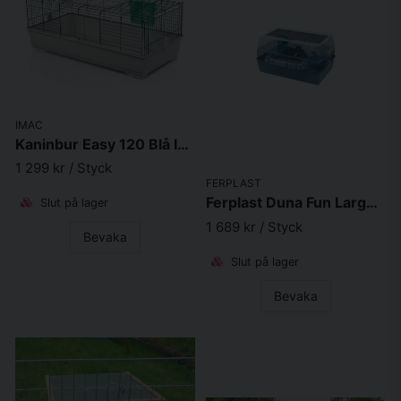
IMAC
Kaninbur Easy 120 Blå Imac 119x54.5x45cm
1 299 kr
/ Styck
FERPLAST
Ferplast Duna Fun Large 71.5X46X41 cm Hamster & Musbur
Slut på lager
1 689 kr
/ Styck
Bevaka
Slut på lager
Bevaka