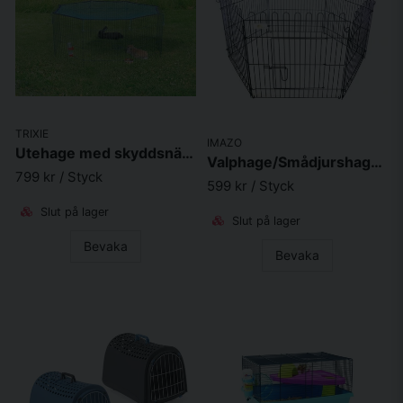
TRIXIE
IMAZO
Utehage med skyddsnät i metall 8 sektioner 150 x 57cm grön
Valphage/Smådjurshage Svart 60x60cm 6 sektioner
799 kr
/ Styck
599 kr
/ Styck
Slut på lager
Slut på lager
Bevaka
Bevaka