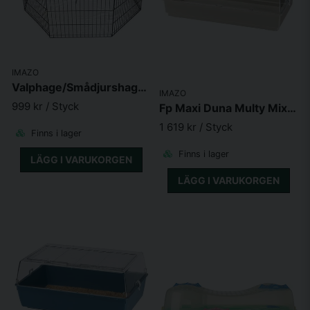
IMAZO
Valphage/Smådjurshage Svart 60x76cm 8 sektioner
IMAZO
999 kr
/ Styck
Fp Maxi Duna Multy Mix 99X51.5X36 cm
1 619 kr
/ Styck
Finns i lager
Finns i lager
LÄGG I VARUKORGEN
LÄGG I VARUKORGEN