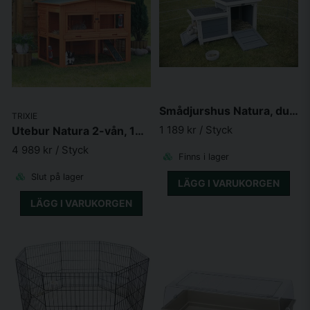
Smådjurshus Natura, dubbel, 70xh43X45cm, vit/grå
TRIXIE
1 189 kr
/ Styck
Utebur Natura 2-vån, 135xh115x112cm brun
4 989 kr
/ Styck
Finns i lager
Slut på lager
LÄGG I VARUKORGEN
LÄGG I VARUKORGEN