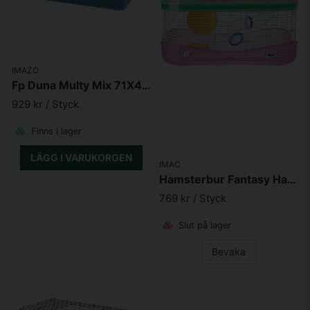
IMAZO
Fp Duna Multy Mix 71X46X31.5 cm
929 kr
/ Styck
Finns i lager
LÄGG I VARUKORGEN
IMAC
Hamsterbur Fantasy Hamster Imac
769 kr
/ Styck
Slut på lager
Bevaka