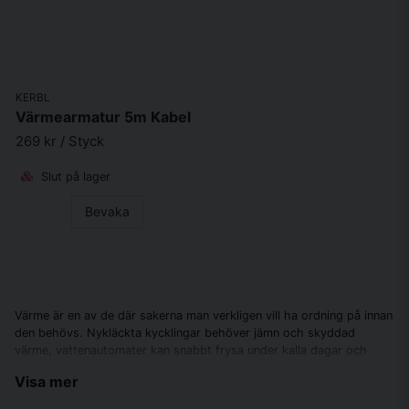
KERBL
Värmearmatur 5m Kabel
269 kr
/ Styck
Slut på lager
Bevaka
Värme är en av de där sakerna man verkligen vill ha ordning på innan
den behövs. Nykläckta kycklingar behöver jämn och skyddad
värme, vattenautomater kan snabbt frysa under kalla dagar och
sjuka eller nyfödda djur kan behöva extra hjälp för att hålla
Visa mer
kroppstemperaturen. I den här kategorin hittar du praktiska
lösningar för både hobbyhöns, småskalig uppfödning och gårdens