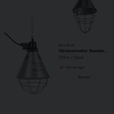
WILLAB AB
Värmearmatur Standard m sparknapp 2,5m sladd
329 kr
/ Styck
Slut på lager
Bevaka