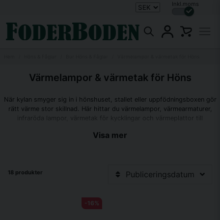
Inkl.moms
Hem
Höns & Fåglar
Bur Höns & Fåglar
Värmelampor & värmetak för Höns
Värmelampor & värmetak för Höns
När kylan smyger sig in i hönshuset, stallet eller uppfödningsboxen gör
rätt värme stor skillnad. Här hittar du värmelampor, värmearmaturer,
infraröda lampor, värmetak för kycklingar och värmeplattor till
vattenautomater som hjälper små, nyfödda eller frusna djur att hålla en
Visa mer
trygg och behaglig temperatur.
Hos Foderboden finns värmeprodukter från bland annat Kerbl, Gaun,
Philips, Willab och Des Champs. Sortimentet passar för kycklingar, höns,
18 produkter
Publiceringsdatum
reptiler, fjäderfä, lamm, killingar, kalvar, smågrisar och andra djur som
behöver extra värme under uppväxt, vinter eller återhämtning.
-16%