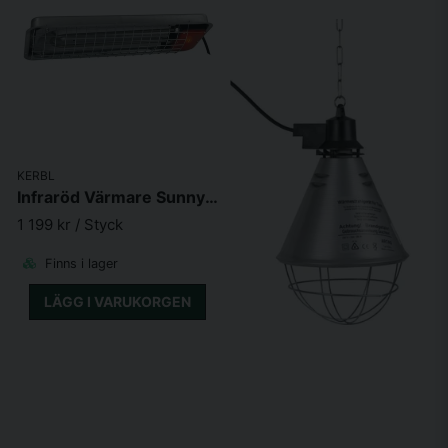
KERBL
Infraröd Värmare SunnyBoy IPX7 Vattentät 230V
1 199 kr
/ Styck
Finns i lager
LÄGG I VARUKORGEN