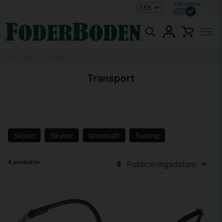
Inkl.moms
Hem
Häst
Transport
Transport
Skydd
Skyltar
Grimskaft
Fodring
4 produkter
Publiceringsdatum