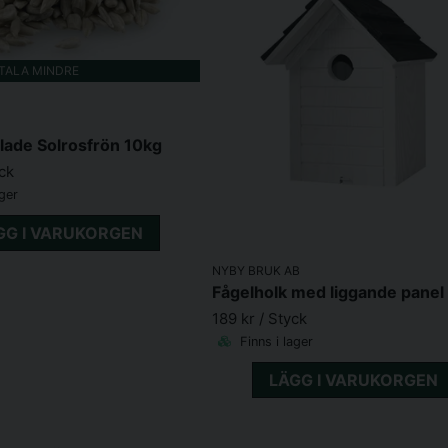
ETALA MINDRE
lade Solrosfrön 10kg
yck
ager
GG I VARUKORGEN
NYBY BRUK AB
189 kr
/ Styck
Finns i lager
LÄGG I VARUKORGEN