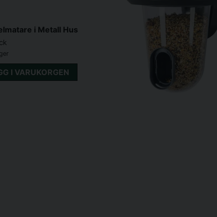
lmatare i Metall Hus
yck
ager
GG I VARUKORGEN