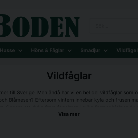
 Husse
Höns & Fåglar
Smådjur
Vildfågel
Vildfåglar
er till Sverige. Men ändå har vi en hel del vildfåglar som ö
och Blåmesen? Eftersom vintern innebär kyla och frusen ma
at. Genom att duka fram fågelmat i olika former hjälper du d
Visa mer
larna hittar till trädgården och till fågelmataren bör man bör
ovet är lägre under sommaren. Detta bidrar till att hålla 
eftersom de då vet att de alltid kan hitta mat.