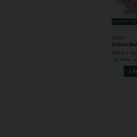
KÖP MER - B
OXÉNA
Oxéna Ska
299 kr
/ St
Finns i l
LÄ