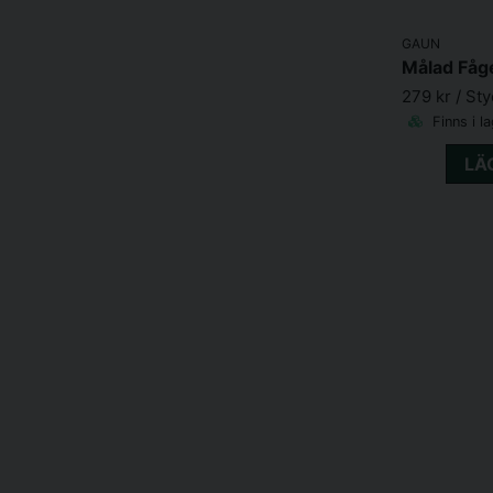
GAUN
Målad Fåge
279 kr
/ St
Finns i l
LÄ