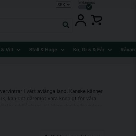
Inkl.moms
 & Vilt
Stall & Hage
Ko, Gris & Får
Råvar
vervintrar i vårt avlånga land. Kanske känner
rk, kan det däremot vara knepigt för våra
ärför vildfåglarna att klara den kalla vintern.
ja utfodringen tidigt. Det är också viktigt att
fåglarna i närheten av samma område hela året,