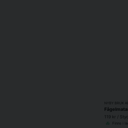
NYBY BRUK A
Fågelmatar
119 kr
/ Sty
Finns i l