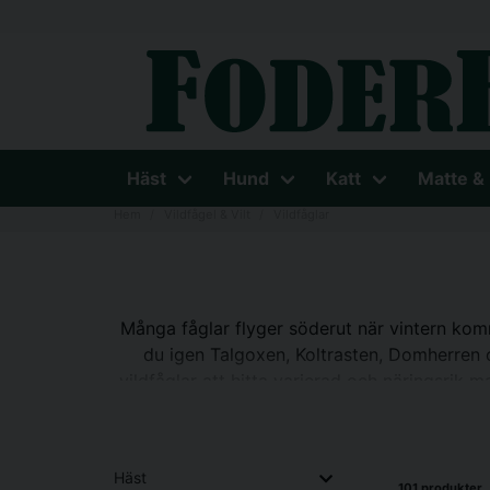
Häst
Hund
Katt
Matte &
Hem
Vildfågel & Vilt
Vildfåglar
Många fåglar flyger söderut när vintern komm
du igen Talgoxen, Koltrasten, Domherren 
vildfåglar att hitta varierad och näringsrik m
För att lyckas med och för att se till att fåg
sedan fortsätta, gärna hela året, även om beh
Häst
101 produkter