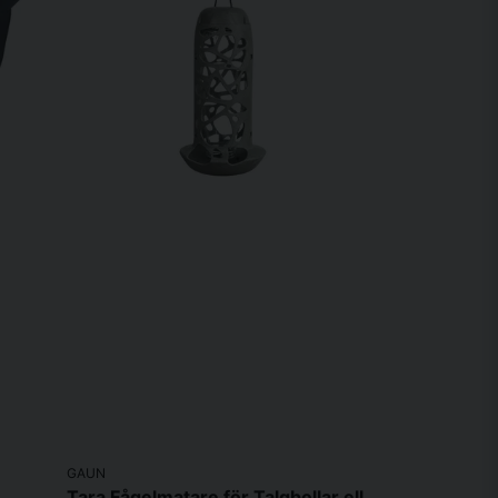
GAUN
Tara Fågelmatare för Talgbollar eller Fröer Återvunnen plast