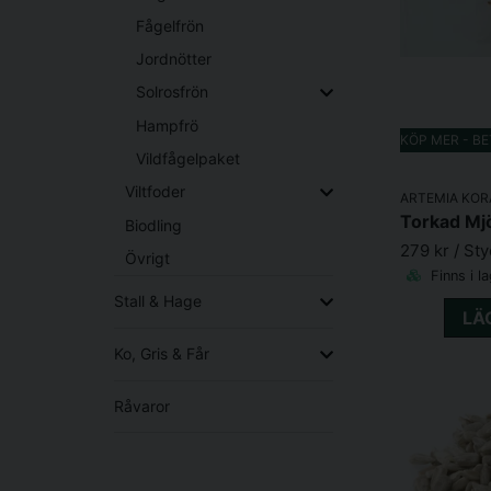
områden och bostadsområden, blir bristen 
Fågelfrön
fågelmatare och fågelmat främjar du alltså en
Jordnötter
vänner får en trygg plats att häcka på. Olika
Solrosfrön
Hampfrö
KÖP MER - B
Vildfågelpaket
Viltfoder
ARTEMIA KOR
Torkad Mj
Biodling
279 kr
/ St
Övrigt
Finns i l
Stall & Hage
LÄ
Ko, Gris & Får
Råvaror