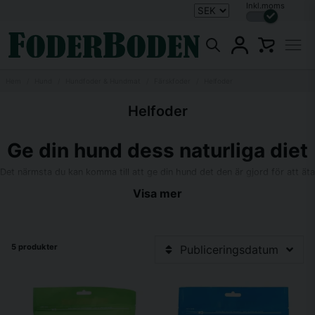
Inkl.moms
Hem
Hund
Hundfoder & Hundmat
Färskfoder
Helfoder
Helfoder
Ge din hund dess naturliga diet
Det närmsta du kan komma till att ge din hund det den är gjord för att äta
är färskfoder. Välj själv mellan att köpa ett färdigt helfoder eller att köpa
Visa mer
olika kompletteringsfoder och tillskott och skräddarsy din hunds kost
helt. Kom ihåg att du då behöver sätta dig in ordentligt i vad din hund
behöver få i sig varje dag och vad som behövs för att skapa ett
helfoder.
5 produkter
Publiceringsdatum
Hos oss på Foderboden hittar du en mängd olika färskfoder och
kompletteringsfoder som passar vuxna hundar. Kanske hittar du din
hunds nya favorit?