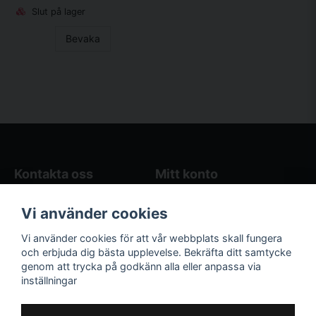
Slut på lager
Bevaka
Kontakta oss
Mitt konto
Blogg
Logga in
Vi använder cookies
Butikens öppettider
Registrera dig
Köpvillkor
Glömt lösenord?
Vi använder cookies för att vår webbplats skall fungera
Kontakta oss
och erbjuda dig bästa upplevelse. Bekräfta ditt samtycke
genom att trycka på godkänn alla eller anpassa via
Följ oss på sociala
Våra räkneverktyg
inställningar
medier!
och guider
Facebook
Elstängselräknare