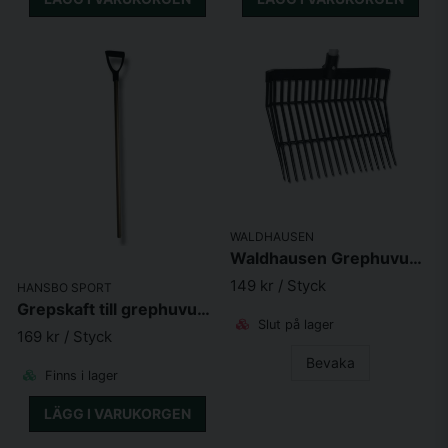
WALDHAUSEN
Waldhausen Grephuvud 40cm Svart
149 kr
/ Styck
HANSBO SPORT
Grepskaft till grephuvud med sidogaller 120cm
Slut på lager
169 kr
/ Styck
Bevaka
Finns i lager
LÄGG I VARUKORGEN