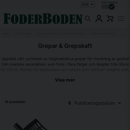
Inkl.moms
Hem
Stall & Hage
Stallutrustning & Lantbruksredskap
Grepar & Grepskaft
Grepar & Grepskaft
Upptäck vårt sortiment av högkvalitativa grepar för mockning av gödsel
från svenska varumärken, som finns i flera färger och längder från 95cm
till 125cm. Perfekt för lantbrukare och ryttare som behöver rengöra stall,
boxar och hagar.
Visa mer
Stallgrepar & gödselgrepar
10 produkter
Publiceringsdatum
Våra högkvalitativa grepar för mockning av gödsel är tillverkade av
svenska varumärken och finns i flera utföranden som passar olika behov.
Våra grepskaft finns i längder från 95cm till 125cm och är ergonomiskt
utformade för att minska belastningen på händer och armar under
arbetet. Vi erbjuder en mängd olika färger som guld, svart, rosa, orange,