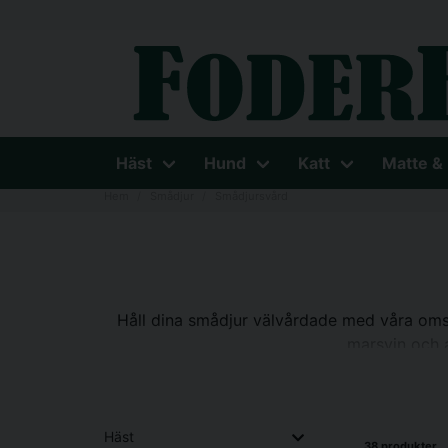
Häst
Hund
Katt
Matte &
Hem
Smådjur
Smådjursvård
Håll dina smådjur välvårdade med våra omsor
marsvin och a
Häst
38 produkter