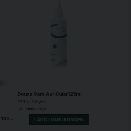
Douxo Care AuriCular125ml
139 kr
/ Styck
Finns i lager
VetCare RecoveryPlus Sachet 10x20g
LÄGG I VARUKORGEN