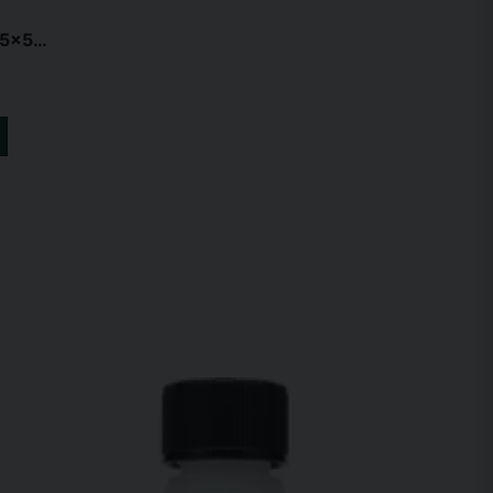
Naturborste smådjur Style 18,5x5cm