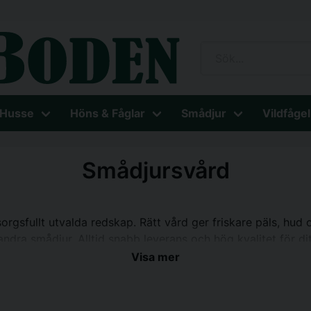
 Husse
Höns & Fåglar
Smådjur
Vildfågel
Smådjursvård
gsfullt utvalda redskap. Rätt vård ger friskare päls, hud oc
ndra smådjur. Alltid snabb leverans och hög kvalitet för dit
Visa mer