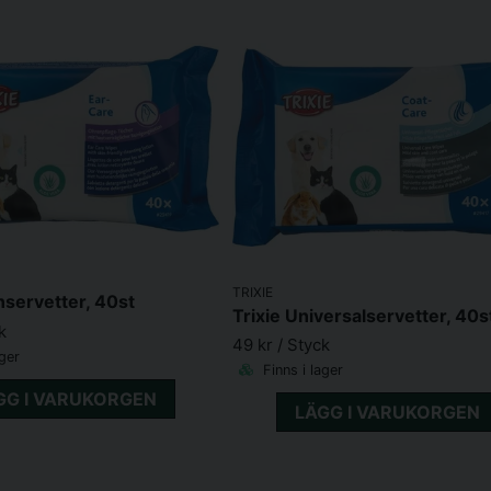
TRIXIE
nservetter, 40st
Trixie Universalservetter, 40s
k
49 kr
/ Styck
ager
Finns i lager
GG I VARUKORGEN
LÄGG I VARUKORGEN