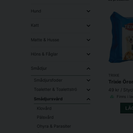
Hund
Katt
Matte & Husse
Höns & Fåglar
Smådjur
TRIXIE
Smådjursfoder
Trixie Öro
Toaletter & Toalettströ
49 kr
/ Styc
Finns i l
Smådjursvård
LÄ
Klovård
Pälsvård
Ohyra & Parasiter