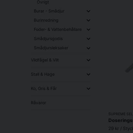
Övrigt
Burar - Smådjur
Burinredning
Foder- & Vattenbehållare
Smådjursgodis
Smådjursleksaker
Vildfågel & Vilt
Stall & Hage
Ko, Gris & Får
Råvaror
SUPREME SEL
Doserings
29 kr
/ Styc