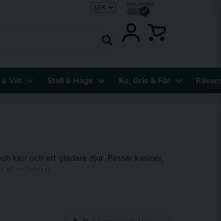
Inkl.moms
 & Vilt
Stall & Hage
Ko, Gris & Får
Råvar
h klor och ett gladare djur. Passar kaniner,
t djurs bästa!