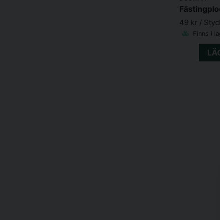
Fästingpl
49 kr
/ Styc
Finns i l
LÄ