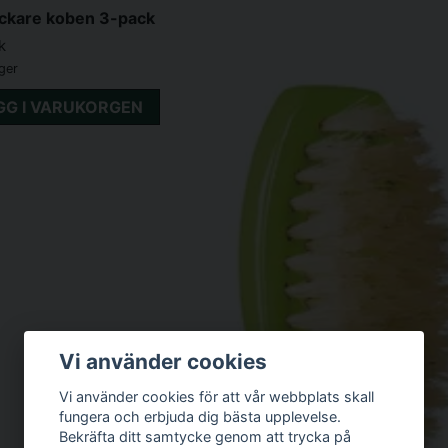
ockare koben 3-pack
k
ager
GG I VARUKORGEN
Vi använder cookies
Vi använder cookies för att vår webbplats skall
fungera och erbjuda dig bästa upplevelse.
Bekräfta ditt samtycke genom att trycka på