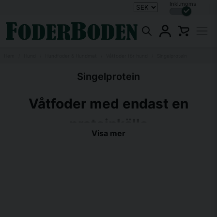
Inkl.moms
Hem
Hund
Hundfoder & Hundmat
Våtfoder för hund
Singelprotein
Singelprotein
Våtfoder med endast en
proteinkälla
Visa mer
För hundar med olika typer av foderallergier eller överkänslighet är
nästan alltid ett foder med endast en proteinkälla lösningen. Här på
Foderboden har vi en mängd olika singelproteinfoder för att alla hundar
förtjänar att må bra och att äta bra och god mat.
Singelproteinfoder för hundar
Foderallergier är någonting som tyvärr blir allt vanligare bland hundar