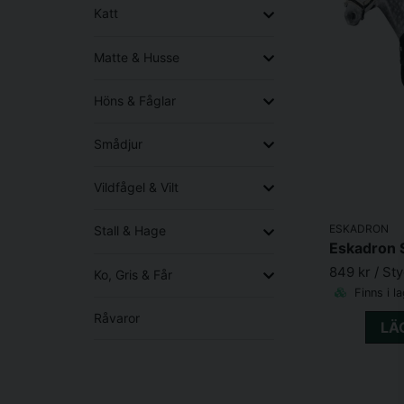
Katt
Matte & Husse
Höns & Fåglar
Smådjur
Vildfågel & Vilt
ESKADRON
Stall & Hage
Eskadron S
849 kr
/ St
Ko, Gris & Får
Finns i l
Råvaror
LÄ