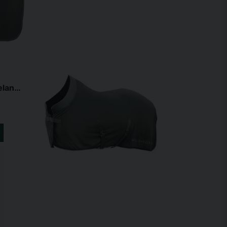
Eskadron Svettäcke Fleece Melange