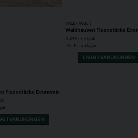
WALDHAUSEN
459 kr
/ Styck
Finns i lager
LÄGG I VARUKORGEN
N
n Fleecetäcke Economic
yck
ager
GG I VARUKORGEN