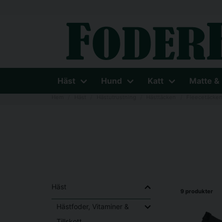
Häst
Hund
Katt
Matte &
Hem
Häst
Hästutrustning
Hästtäcken
Fleecetäcke
Häst
9 produkter
Hästfoder, Vitaminer &
Tillskott