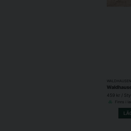
WALDHAUSE
Waldhause
459 kr
/ St
Finns i l
LÄ