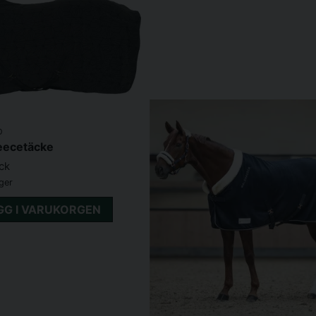
D
leecetäcke
yck
ager
GG I VARUKORGEN