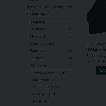
Ryttare & Ridutrustning
Hästutrustning
Longering
Hovslageri
Tillbehör &
Utrustningsvård
HORSE GUAR
HG Link F
Flugskydd
629 kr
/ St
Schabrak
Finns i l
Hästtäcken
LÄ
Liners & Undertäcken
Stalltäcken
Länd & Skrittäcken
Coolertäcken &
Svettäcken