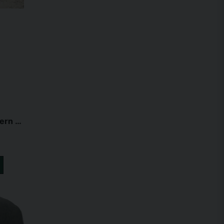
Waldhausen Fleecetäcke Modern Marinblå/rosguld