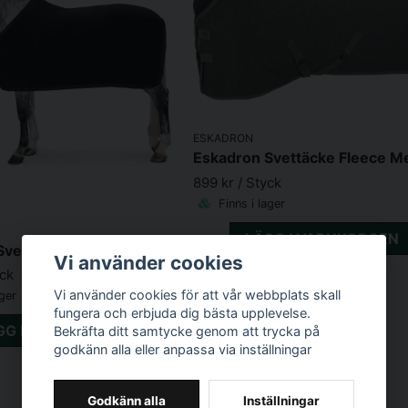
ESKADRON
899 kr
/ Styck
Finns i lager
LÄGG I VARUKORGEN
vettäcke Fleece Svart
Vi använder cookies
yck
Vi använder cookies för att vår webbplats skall
ager
fungera och erbjuda dig bästa upplevelse.
GG I VARUKORGEN
Bekräfta ditt samtycke genom att trycka på
godkänn alla eller anpassa via inställningar
Godkänn alla
Inställningar