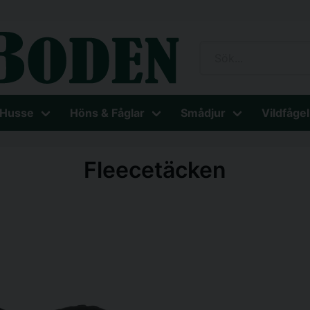
 Husse
Höns & Fåglar
Smådjur
Vildfågel
n
Fleecetäcken