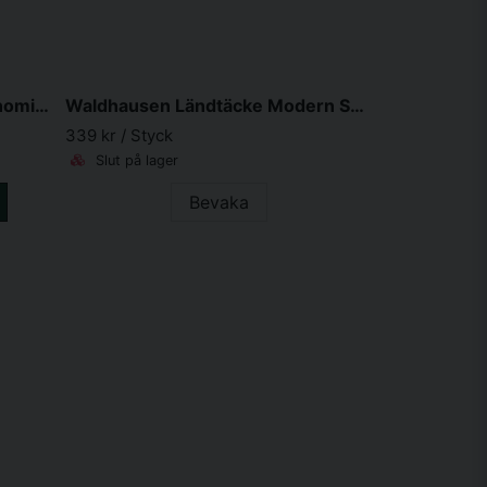
Waldhausen Fleecetäcke Economic Navy 155cm
Waldhausen Ländtäcke Modern Svart Roséguld
339 kr
/ Styck
Slut på lager
Bevaka