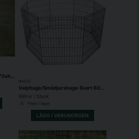
Smådjurshus Natura, dubbel, 70xh43X45cm, vit/grå
IMAZO
Valphage/Smådjurshage Svart 60x76cm 8 sektioner
999 kr
/ Styck
Finns i lager
LÄGG I VARUKORGEN