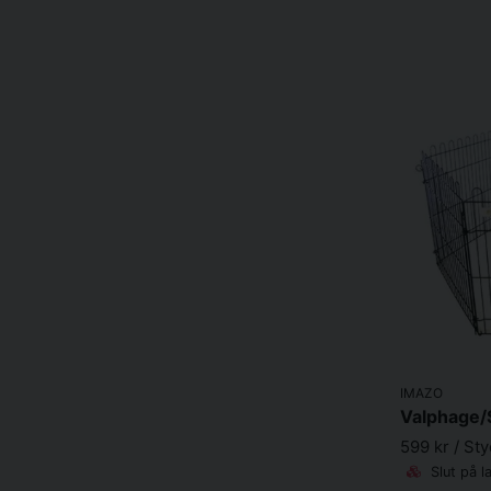
IMAZO
599 kr
/ St
Slut på l