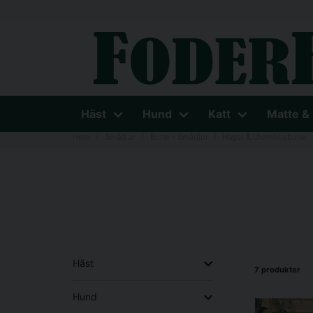
Häst
Hund
Katt
Matte &
Hem
Smådjur
Burar - Smådjur
Hagar & Utomhusburar
Häst
7 produkter
Hund