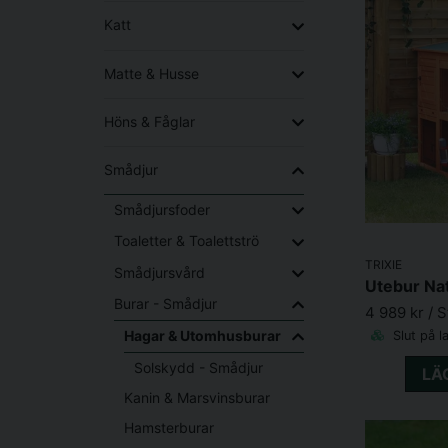
Katt
Matte & Husse
Höns & Fåglar
Smådjur
Smådjursfoder
Toaletter & Toalettströ
TRIXIE
Smådjursvård
Burar - Smådjur
4 989 kr
/ 
Hagar & Utomhusburar
Slut på l
Solskydd - Smådjur
LÄ
Kanin & Marsvinsburar
Hamsterburar