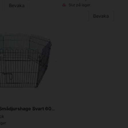
Bevaka
Slut på lager
Bevaka
Valphage/Smådjurshage Svart 60x60cm 6 sektioner
yck
ager