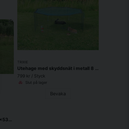
TRIXIE
Utehage med skyddsnät i metall 8 sektioner 150 x 57cm grön
799 kr
/ Styck
Slut på lager
Bevaka
Utehage Natura med hus, 150x53x150cm, svart/brun