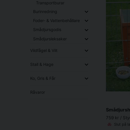
Transportburar
Burinredning
Foder- & Vattenbehållare
Smådjursgodis
Smådjursleksaker
Vildfågel & Vilt
Stall & Hage
Ko, Gris & Får
Råvaror
759 kr
/ St
Slut på l