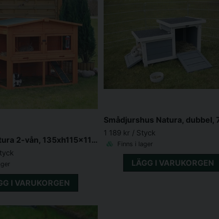
1 189 kr
/ Styck
Utebur Natura 2-vån, 135xh115x112cm brun
Finns i lager
Styck
LÄGG I VARUKORGEN
ager
GG I VARUKORGEN