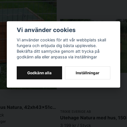
Vi använder cookies
Vi använder cookies för att vår webbplats skall
fungera och erbjuda dig bästa upplevelse.
Bekräfta ditt samtycke genom att trycka på
godkänn alla eller anpassa via inställningar
Godkänn alla
Inställningar
Smådjurshus Natura, 42xh43x51cm, brun
TRIXIE SVERIGE AB
yck
ager
3 199 kr
/ Styck