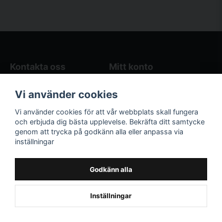
Kontakta oss
Mitt konto
Blogg
Logga in
Vi använder cookies
Butikens öppettider
Registrera dig
Köpvillkor
Glömt lösenord?
Vi använder cookies för att vår webbplats skall fungera
Kontakta oss
och erbjuda dig bästa upplevelse. Bekräfta ditt samtycke
genom att trycka på godkänn alla eller anpassa via
Följ oss på sociala
Våra räkneverktyg
inställningar
medier!
och guider
Facebook
Elstängselräknare
Godkänn alla
Hönsgårdsräknare
Instagram
Inställningar
Powered by Nyehandel AB