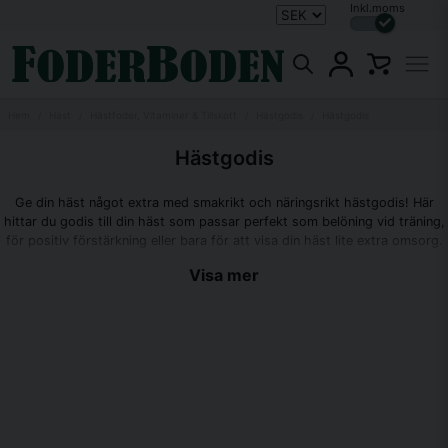
Inkl.moms
Hem
Häst
Hästfoder, Vitaminer & Tillskott
Hästgodis
Hästgodis
Hästgodis
Ge din häst något extra med smakrikt och näringsrikt hästgodis! Här
hittar du godis till din häst som passar perfekt som belöning vid träning,
för positiv förstärkning eller bara för att visa din häst lite extra omsorg.
Hos oss finns ett stort sortiment av hästgodis som passar alla hästar,
Visa mer
från torkade grönsaker till höbaserade snacks.