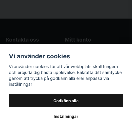
Kontakta oss
Mitt konto
Blogg
Logga in
Vi använder cookies
Butikens öppettider
Registrera dig
Köpvillkor
Glömt lösenord?
Vi använder cookies för att vår webbplats skall fungera
Kontakta oss
och erbjuda dig bästa upplevelse. Bekräfta ditt samtycke
genom att trycka på godkänn alla eller anpassa via
Följ oss på sociala
Våra räkneverktyg
inställningar
medier!
och guider
Facebook
Elstängselräknare
Godkänn alla
Hönsgårdsräknare
Instagram
Inställningar
Powered by Nyehandel AB