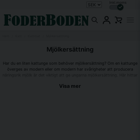
Inkl.moms
Hem
Katt
Kattmat
Mjölkersättning
Mjölkersättning
Har du en liten kattunge som behöver mjölkersättning? Om en kattunge
överges av modern eller om modern har svårigheter att producera
näringsrik mjölk är det viktigt att ge ungarna mjölkersättning. Här hittar
du en hälsosam mjölkersättning som är särskilt anpassad efter
Visa mer
kattungens behov och matsmältning. Utforska sortimentet nedan och
köp hem mjölkersättning redan idag!