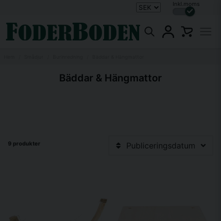
Inkl.moms
Hem
Smådjur
Burinredning
Bäddar & Hängmattor
Bäddar & Hängmattor
9 produkter
Publiceringsdatum