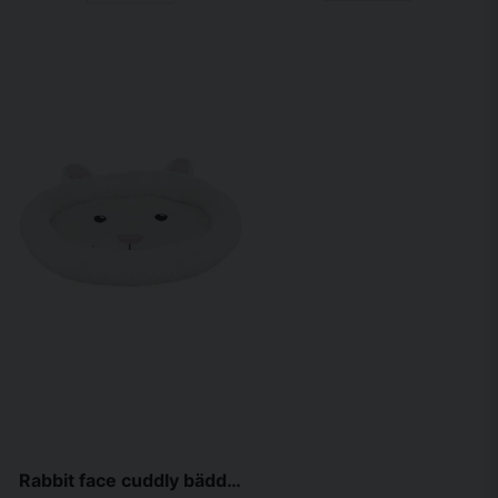
Rabbit face cuddly bädd, oval, 40x33 cm, ullvit