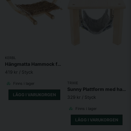
KERBL
Hängmatta Hammock för Kanin 73 x 36 x 34cm
419 kr
/ Styck
TRIXIE
Finns i lager
Sunny Plattform med hammock 28x24x28 cm
LÄGG I VARUKORGEN
329 kr
/ Styck
Finns i lager
LÄGG I VARUKORGEN