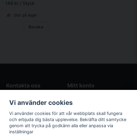
149 kr
/ Styck
Slut på lager
Bevaka
Kontakta oss
Mitt konto
Blogg
Logga in
Vi använder cookies
Butikens öppettider
Registrera dig
Köpvillkor
Glömt lösenord?
Vi använder cookies för att vår webbplats skall fungera
Kontakta oss
och erbjuda dig bästa upplevelse. Bekräfta ditt samtycke
genom att trycka på godkänn alla eller anpassa via
Följ oss på sociala
Våra räkneverktyg
inställningar
medier!
och guider