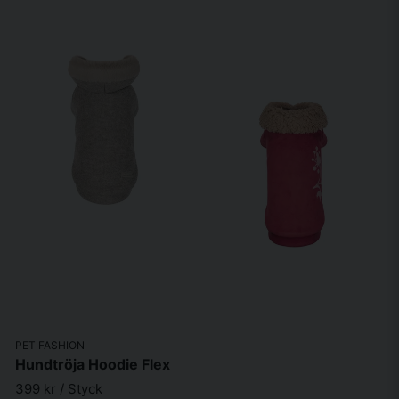
har stannat upp efter lek eller träningspass så att din hund kan svalna i
lugn takt.
Vi har funktionella hundtröjor och fleecetäcken men även gulliga tröjor för
att göra hunden redo för julfirandet tillsammans med resten av familjen,
passar perfekt till ert julfoto och firandet.
Vi är säkra att vi har någonting för dig och din hund. Vi har alltid det fulla
sortimentet i vår fysiska butik och jobbar hårt med att hålla
foderboden.se så uppdaterad som möjligt.
PET FASHION
Hundtröja Hoodie Flex
399 kr
/ Styck