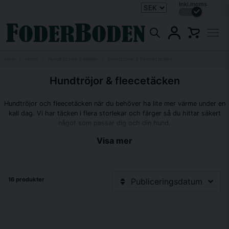
Inkl.moms
Hem
Hund
Hundtäcken & kläder
Hundtröjor & fleecetäcken
Hundtröjor & fleecetäcken
Hundtröjor och fleecetäcken när du behöver ha lite mer värme under en
kall dag. Vi har täcken i flera storlekar och färger så du hittar säkert
något som passar dig och din hund.
Visa mer
I vårt sortiment hittar du täcken från bland annat Pomppa, Non-stop,
Hurtta och Rukka.
16 produkter
Publiceringsdatum
Ett fleecetäcke kan vara det perfekta täcket för en hund med lite tunnare
päls när temperaturen börjar sjunka för att hålla din hund varm.
Vid regn och kyligare väder så kan din hund snabbt bli nedkyld, ett
fleecetäcke kan vara den perfekta lösningen. Du kan trä på den så fort ni