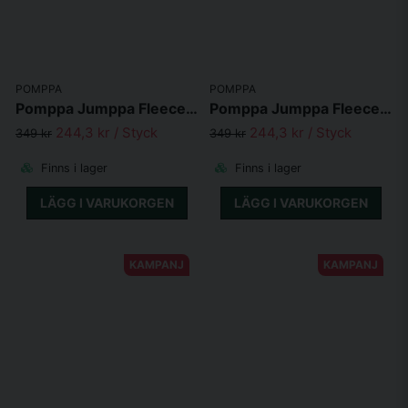
POMPPA
POMPPA
Pomppa Jumppa Fleecetäcke Curry
Pomppa Jumppa Fleecetäcke Violet
244,3 kr
/ Styck
244,3 kr
/ Styck
349 kr
349 kr
Finns i lager
Finns i lager
LÄGG I VARUKORGEN
LÄGG I VARUKORGEN
KAMPANJ
KAMPANJ