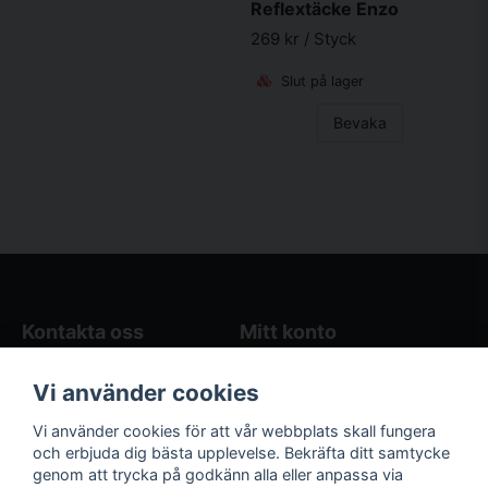
Reflextäcke Enzo
269 kr
/ Styck
Slut på lager
Bevaka
Kontakta oss
Mitt konto
Blogg
Logga in
Vi använder cookies
Butikens öppettider
Registrera dig
Köpvillkor
Glömt lösenord?
Vi använder cookies för att vår webbplats skall fungera
Kontakta oss
och erbjuda dig bästa upplevelse. Bekräfta ditt samtycke
genom att trycka på godkänn alla eller anpassa via
Följ oss på sociala
Våra räkneverktyg