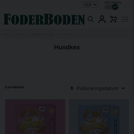
Inkl.moms
Hem
Hund
Hundgodis & Tugg
Hundkex
Hundkex
3 produkter
Publiceringsdatum