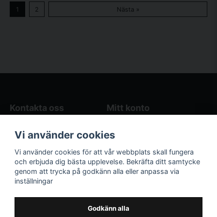
1
2
Nästa »
Kontakta oss
Mitt konto
Blogg
Logga in
Vi använder cookies
Butikens öppettider
Registrera dig
Köpvillkor
Glömt lösenord?
Vi använder cookies för att vår webbplats skall fungera
Kontakta oss
och erbjuda dig bästa upplevelse. Bekräfta ditt samtycke
genom att trycka på godkänn alla eller anpassa via
Följ oss på sociala
Våra räkneverktyg
inställningar
medier!
och guider
Facebook
Elstängselräknare
Godkänn alla
Hönsgårdsräknare
Instagram