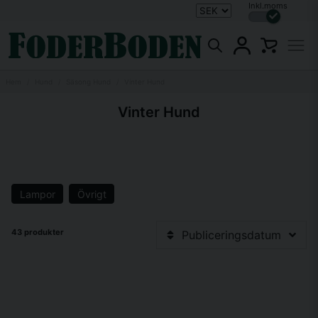
Inkl.moms
Hem
Hund
Säsong Hund
Vinter Hund
Vinter Hund
Lampor
Övrigt
43 produkter
Publiceringsdatum