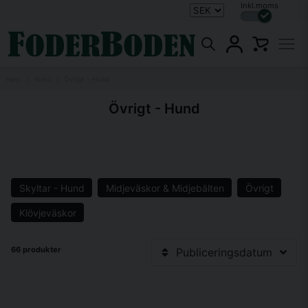
Inkl.moms
Hem
Hund
Övrigt - Hund
Övrigt - Hund
Skyltar - Hund
Midjeväskor & Midjebälten
Övrigt
Klövjeväskor
66 produkter
Publiceringsdatum