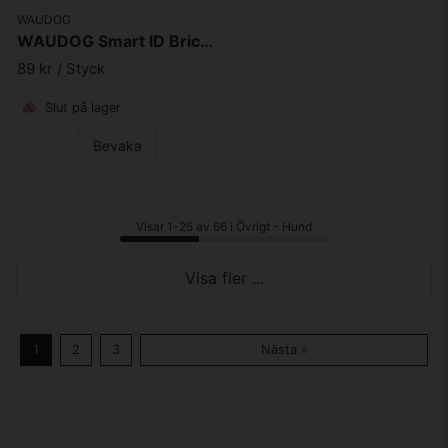
WAUDOG
WAUDOG Smart ID Bricka för Hund & Katt Superman is hero Ben 40mm
89 kr
/ Styck
Slut på lager
Bevaka
Visar 1-25 av 66 i Övrigt - Hund
Visa fler ...
1
2
3
Nästa »