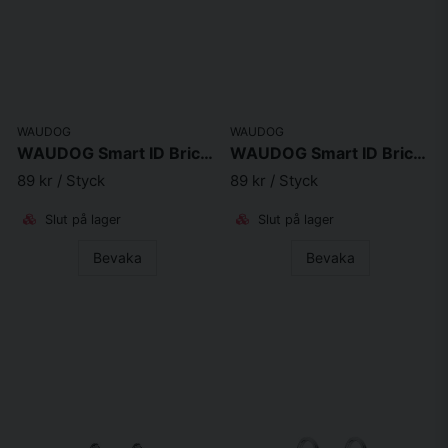
WAUDOG
WAUDOG
WAUDOG Smart ID Bricka för Hund & Katt Pomegranate Ben 40mm
WAUDOG Smart ID Bricka för Hund & Katt Pomegranate Rund
89 kr
/ Styck
89 kr
/ Styck
Slut på lager
Slut på lager
Bevaka
Bevaka