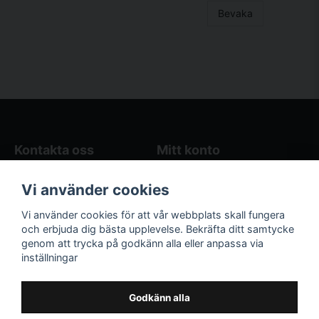
Bevaka
Kontakta oss
Mitt konto
Blogg
Logga in
Vi använder cookies
Butikens öppettider
Registrera dig
Köpvillkor
Glömt lösenord?
Vi använder cookies för att vår webbplats skall fungera
Kontakta oss
och erbjuda dig bästa upplevelse. Bekräfta ditt samtycke
genom att trycka på godkänn alla eller anpassa via
Följ oss på sociala
Våra räkneverktyg
inställningar
medier!
och guider
Facebook
Elstängselräknare
Godkänn alla
Hönsgårdsräknare
Instagram