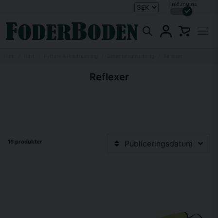
Inkl.moms
Hem
Häst
Ryttare & Ridutrustning
Säkerhetsutrustning
Reflexer
Reflexer
16 produkter
Publiceringsdatum