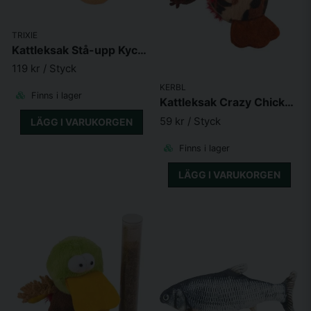
TRIXIE
Kattleksak Stå-upp Kyckling med microchipljud 10 cm
119 kr
/ Styck
KERBL
Finns i lager
Kattleksak Crazy Chicken med kattmynta
59 kr
/ Styck
LÄGG I VARUKORGEN
Finns i lager
LÄGG I VARUKORGEN