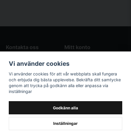
Kontakta oss
Mitt konto
Blogg
Logga in
Vi använder cookies
Butikens öppettider
Registrera dig
Köpvillkor
Glömt lösenord?
Vi använder cookies för att vår webbplats skall fungera
Kontakta oss
och erbjuda dig bästa upplevelse. Bekräfta ditt samtycke
genom att trycka på godkänn alla eller anpassa via
Följ oss på sociala
Våra räkneverktyg
inställningar
medier!
och guider
Facebook
Elstängselräknare
Godkänn alla
Hönsgårdsräknare
Instagram
Inställningar