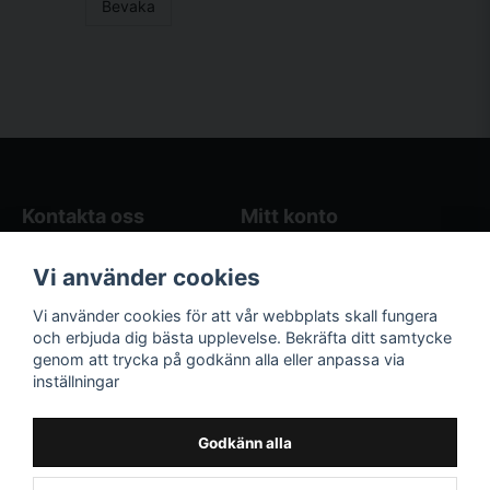
Bevaka
Kontakta oss
Mitt konto
Blogg
Logga in
Vi använder cookies
Butikens öppettider
Registrera dig
Köpvillkor
Glömt lösenord?
Vi använder cookies för att vår webbplats skall fungera
Kontakta oss
och erbjuda dig bästa upplevelse. Bekräfta ditt samtycke
genom att trycka på godkänn alla eller anpassa via
Följ oss på sociala
Våra räkneverktyg
inställningar
medier!
och guider
Facebook
Elstängselräknare
Godkänn alla
Hönsgårdsräknare
Instagram