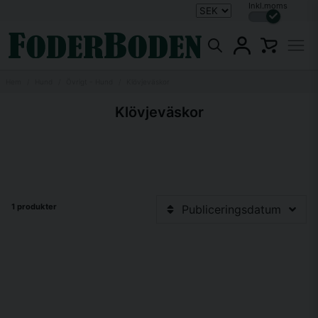
Inkl.moms
Hem
Hund
Övrigt - Hund
Klövjeväskor
Klövjeväskor
1 produkter
Publiceringsdatum