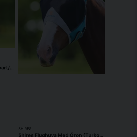
Shires Flughuva Utan Öron (Svart/Grå, Ponny)
SHIRES
Shires Flughuva Med Öron (Turkos/Grå, X-Full)