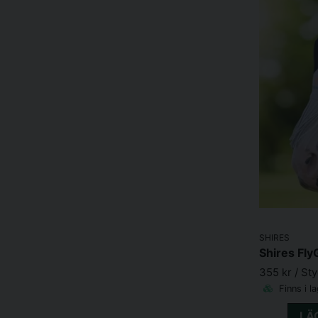
SHIRES
355 kr
/ St
Finns i l
LÄ