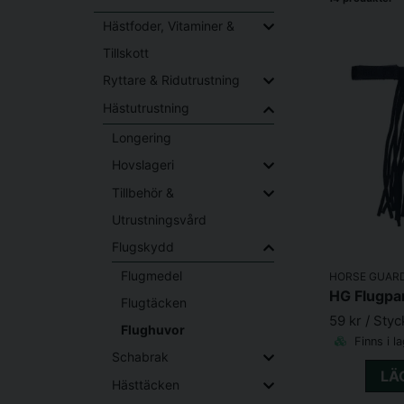
Hästfoder, Vitaminer &
Tillskott
Ryttare & Ridutrustning
Hästutrustning
Longering
Hovslageri
Tillbehör &
Utrustningsvård
Flugskydd
Flugmedel
HORSE GUAR
HG Flugpa
Flugtäcken
59 kr
/ Styc
Flughuvor
Finns i l
Schabrak
LÄ
Hästtäcken