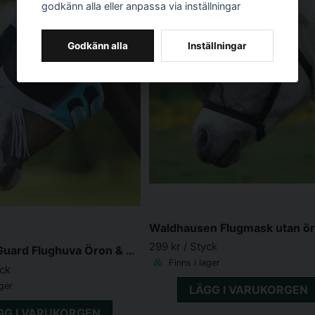
godkänn alla eller anpassa via inställningar
Godkänn alla
Inställningar
299 kr
/ Styck
Shires FlyGuard Flughuva Öron & Nosfransar, Turkos
Finns i lager
yck
ager
LÄGG I VARUKORGEN
GG I VARUKORGEN