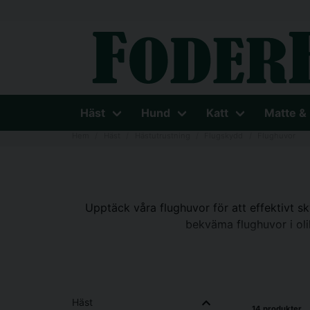
Häst
Hund
Katt
Matte &
Hem
Häst
Hästutrustning
Flugskydd
Flughuvor
Upptäck våra flughuvor för att effektivt sk
bekväma flughuvor i oli
Häst
14 produkter