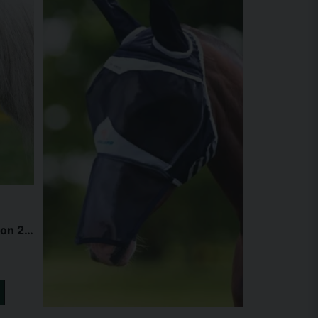
Waldhausen Flugmask utan öron 2-pack