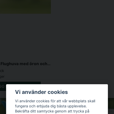
Fine Mesh Flughuva med öron och nos Turkos/Grå
yck
ager
GG I VARUKORGEN
Vi använder cookies
Vi använder cookies för att vår webbplats skall
fungera och erbjuda dig bästa upplevelse.
Bekräfta ditt samtycke genom att trycka på