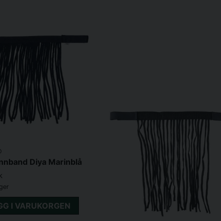
D
nnband Diya Marinblå
k
ager
GG I VARUKORGEN