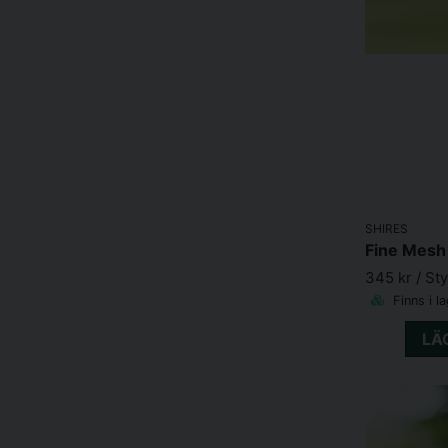
SHIRES
345 kr
/ St
Finns i l
LÄ