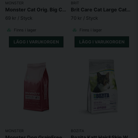
MONSTER
BRIT
Monster Cat Orig. Big Cat Chick/Turkey
Brit Care Cat Large Cats Power&Vitality
69 kr
/ Styck
70 kr
/ Styck
Finns i lager
Finns i lager
LÄGG I VARUKORGEN
LÄGG I VARUKORGEN
MONSTER
BOZITA
Monster Dog GrainFree Puppy L/XL
Bozita Katt Hair&Skin Wheat Free Salmon