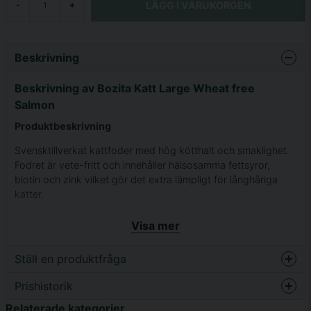
LÄGG I VARUKORGEN
-
+
Beskrivning
Beskrivning av Bozita Katt Large Wheat free
Salmon
Produktbeskrivning
Svensktillverkat kattfoder med hög kötthalt och smaklighet.
Fodret är vete-fritt och innehåller hälsosamma fettsyror,
biotin och zink vilket gör det extra lämpligt för långhåriga
katter.
Fodret är anpassat för lite större katter, och har en väl
Visa mer
avvägd mineralbalans som är skonsamt för njurar och
urinvägar.
Ställ en produktfråga
Innehåll
Prishistorik
question
Fråga oss något om denna produkten...
Kyckling 26% (torkad kyckling 22%, kycklingbuljong 4%),
Relaterade kategorier