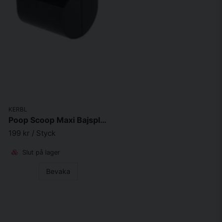
KERBL
Poop Scoop Maxi Bajsplockare svart/blå 71*13*14cm
199 kr
/ Styck
Slut på lager
Bevaka