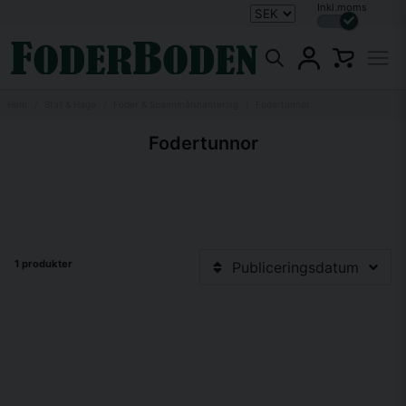
Inkl.moms
Hem
Stall & Hage
Foder & Spannmålshantering
Fodertunnor
Fodertunnor
1 produkter
Publiceringsdatum