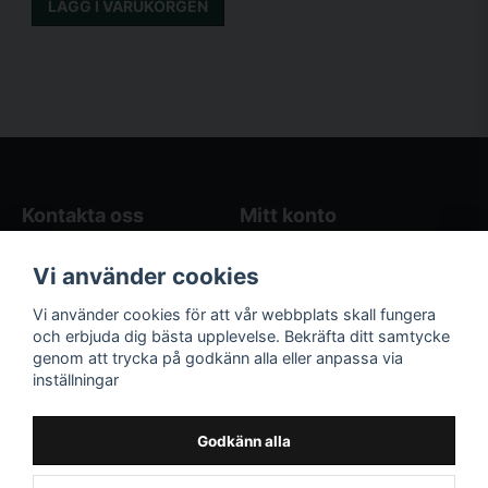
LÄGG I VARUKORGEN
Kontakta oss
Mitt konto
Blogg
Logga in
Vi använder cookies
Butikens öppettider
Registrera dig
Köpvillkor
Glömt lösenord?
Vi använder cookies för att vår webbplats skall fungera
Kontakta oss
och erbjuda dig bästa upplevelse. Bekräfta ditt samtycke
genom att trycka på godkänn alla eller anpassa via
Följ oss på sociala
Våra räkneverktyg
inställningar
medier!
och guider
Facebook
Elstängselräknare
Godkänn alla
Hönsgårdsräknare
Instagram