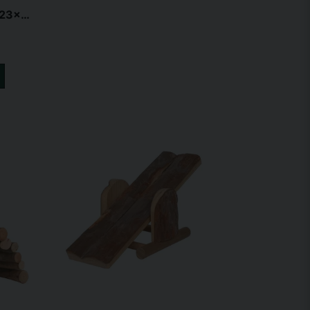
NL Hilke hus med höhäck 40x23x32cm