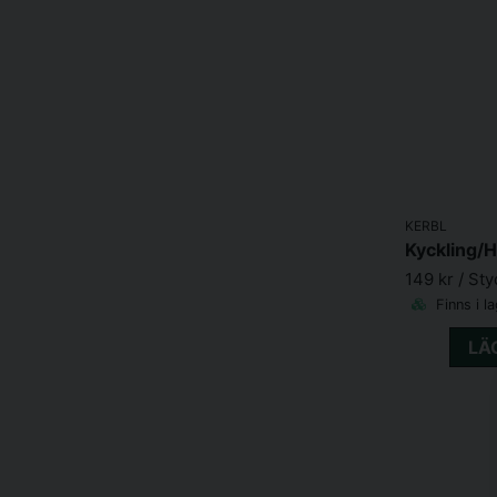
KERBL
Kyckling/
149 kr
/ Sty
Finns i l
LÄ