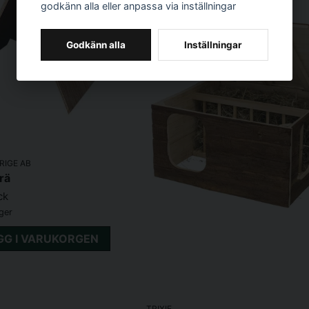
godkänn alla eller anpassa via inställningar
Godkänn alla
Inställningar
RIGE AB
trä
ck
ager
GG I VARUKORGEN
TRIXIE