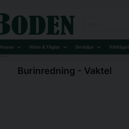
 Husse
Höns & Fåglar
Smådjur
Vildfågel
aktel
Burinredning - Vaktel