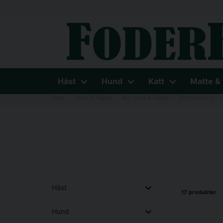
Häst
Hund
Katt
Matte &
Hem
Höns & Fåglar
Bur Höns & Fåglar
Burinredning - V
Häst
17 produkter
Hund