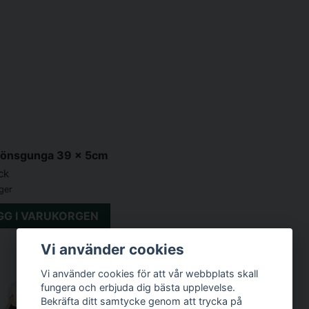
Hönsgunga 39 x 5cm
ck
ager
GG I VARUKORGEN
Vi använder cookies
Vi använder cookies för att vår webbplats skall
fungera och erbjuda dig bästa upplevelse.
Bekräfta ditt samtycke genom att trycka på