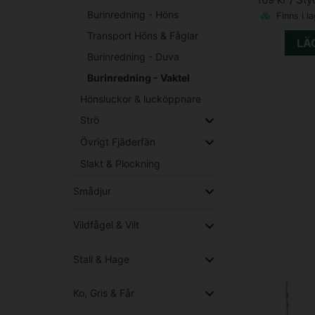
Burinredning - Höns
Finns i l
Transport Höns & Fåglar
LÄ
Burinredning - Duva
Burinredning - Vaktel
Hönsluckor & lucköppnare
Strö
Övrigt Fjäderfän
Slakt & Plockning
Smådjur
Vildfågel & Vilt
Stall & Hage
Ko, Gris & Får