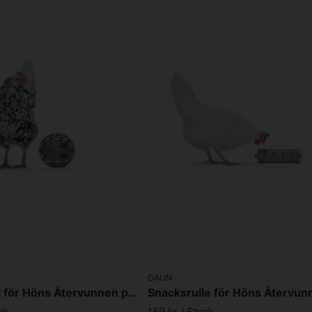
GAUN
Snacksboll för Höns Återvunnen plast
ck
159 kr
/ Styck