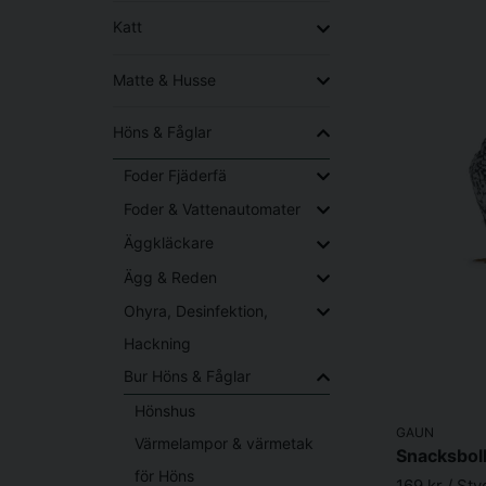
Katt
Matte & Husse
Höns & Fåglar
Foder Fjäderfä
Foder & Vattenautomater
Äggkläckare
Ägg & Reden
Ohyra, Desinfektion,
Hackning
Bur Höns & Fåglar
Hönshus
GAUN
Värmelampor & värmetak
för Höns
169 kr
/ Sty