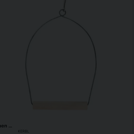
Snacksrulle för Höns Återvunnen plast
KERBL