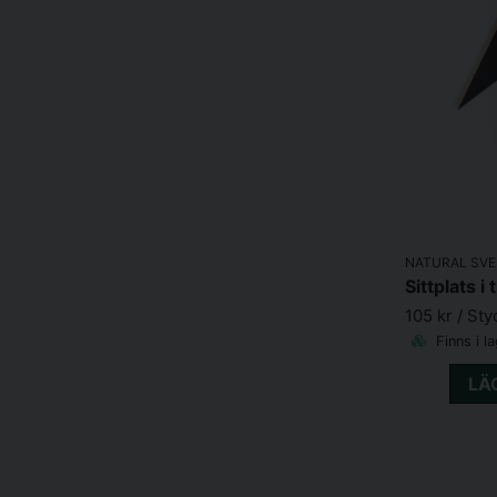
NATURAL SVE
Sittplats i 
105 kr
/ Sty
Finns i l
LÄ