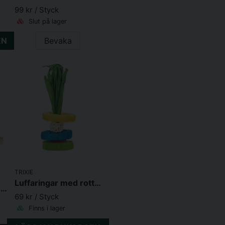
99 kr
/ Styck
Slut på lager
EN
Bevaka
TRIXIE
Luffaringar med rottingboll & träplatta 6*20cm
Hamsterhjul i trä ø 22cm
69 kr
/ Styck
Finns i lager