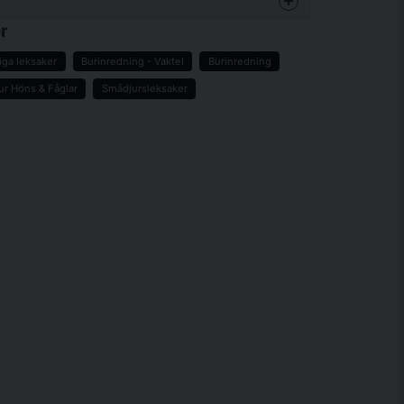
enna produkten...
r
iga leksaker
Burinredning - Vaktel
Burinredning
ur Höns & Fåglar
Smådjursleksaker
email
Mejladress
a min fråga
Skicka fråga