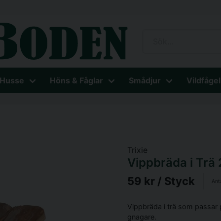
 Husse
Höns & Fåglar
Smådjur
Vildfågel
Trixie
Vippbräda i Tr
59 kr
/ Styck
Ant
Vippbräda i trä som passar
gnagare.