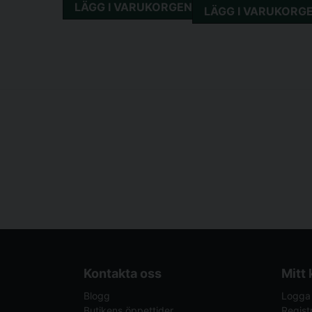
LÄGG I VARUKORGEN
LÄGG I VARUKORG
Kontakta oss
Mitt
Blogg
Logga 
Butikens öppettider
Regist