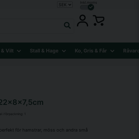
Inkl.moms
 & Vilt
Stall & Hage
Ko, Gris & Får
Råvar
ä 22x8x7,5cm
al i förpackning:
1
 perfekt för hamstrar, möss och andra små