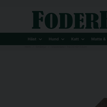
Häst
Hund
Katt
Matte &
Hem
Smådjur
Vippbräda i Trä 22x8x7,5cm