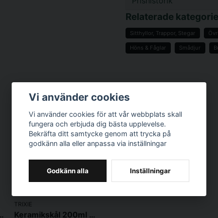
Prishistorik
question
Fråga oss något om d
Relaterade kategorie
Sitthyllor, Trappor, Stegar
Övr
Höns & Fåglar
Smådjur
B
name
Namn
Vi använder cookies
Ja, ni får publicer
Vi använder cookies för att vår webbplats skall
fungera och erbjuda dig bästa upplevelse.
Bekräfta ditt samtycke genom att trycka på
godkänn alla eller anpassa via inställningar
Godkänn alla
Inställningar
TRIXIE
ammimitation 29x24cm
Keramikskål 200ml 14cm