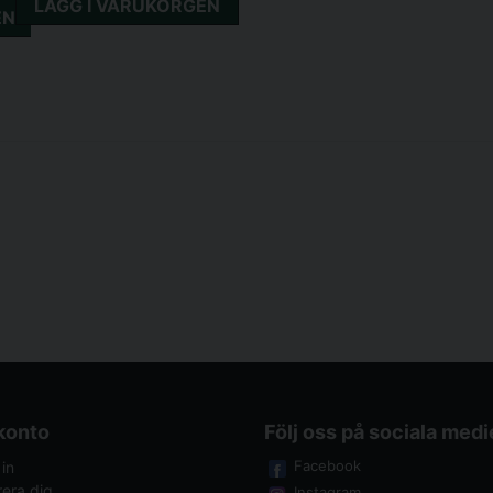
LÄGG I VARUKORGEN
EN
 konto
Följ oss på sociala medi
Facebook
in
rera dig
Instagram