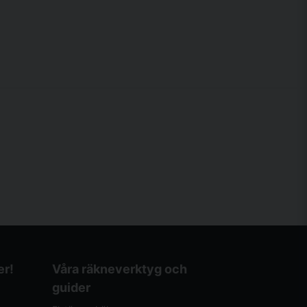
er!
Våra räkneverktyg och
guider