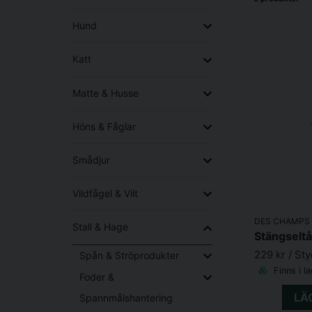
Hund
Katt
Matte & Husse
Höns & Fåglar
Smådjur
Vildfågel & Vilt
DES CHAMPS
Stall & Hage
Stängselt
229 kr
/ St
Spån & Ströprodukter
Finns i l
Foder &
LÄ
Spannmålshantering