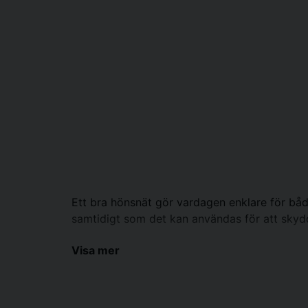
Ett bra hönsnät gör vardagen enklare för både 
samtidigt som det kan användas för att skydd
Sexkantsnät är särskilt uppskattat eftersom det
Visa mer
kompostskydd, växtstöd, smådjursburar och a
ett bra val för utomhusbruk.