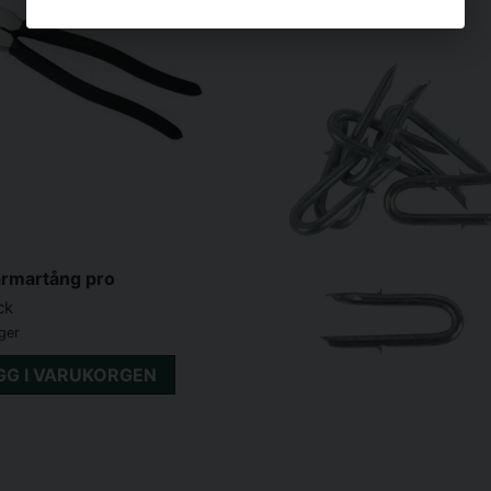
armartång pro
ck
ager
GG I VARUKORGEN