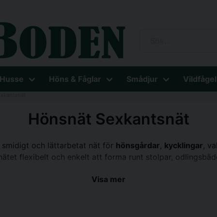
 Husse
Höns & Fåglar
Smådjur
Vildfågel
xkantsnät
Hönsnät Sexkantsnät
 smidigt och lättarbetat nät för
hönsgårdar
,
kycklingar
, v
ätet flexibelt och enkelt att forma runt stolpar, odlingsbäd
i olika maskstorlekar, höjder och längder. Välj ett finmaski
Visa mer
 vill bygga enklare avgränsningar, skydda växter eller gö
rna där rovdjuren stryker bör du använda ett kraftigare nät 