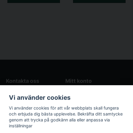
Kontakta oss
Mitt konto
Blogg
Logga in
Vi använder cookies
Butikens öppettider
Registrera dig
Köpvillkor
Glömt lösenord?
Vi använder cookies för att vår webbplats skall fungera
Kontakta oss
och erbjuda dig bästa upplevelse. Bekräfta ditt samtycke
genom att trycka på godkänn alla eller anpassa via
Följ oss på sociala
Våra räkneverktyg
inställningar
medier!
och guider