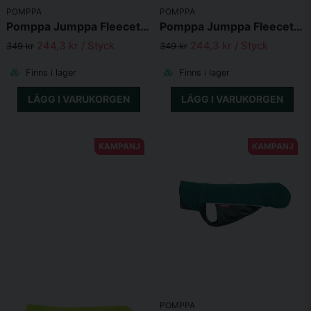
POMPPA
POMPPA
• Tvätta med liknande färger
Pomppa Jumppa Fleecetäcke Petrol
Pomppa Jumppa Fleecetäcke Violet
244,3 kr
/ Styck
244,3 kr
/ Styck
Finns i storlekarna
349 kr
349 kr
25
Finns i lager
Finns i lager
28
31
LÄGG I VARUKORGEN
LÄGG I VARUKORGEN
34
37
40
KAMPANJ
KAMPANJ
44
48
52
56
60
65
POMPPA