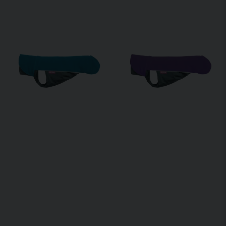
• Undersidan är gjord av termisk trikå
• Formsydd design sitter kvar även vid full fart
• Fullständigt skydd utan rörelsebegränsning
• Inga dragkedjor, remmar eller spännen
Material
Skicka fråga
• Överdel: 100 % polyester
• Underdel: 88 % polyester, 12 % elastan
Skötselråd
• Maskintvätt 30 C
• Använd inte sköljmedel
• Torktumla ej
• Stryk inte
• Blek inte