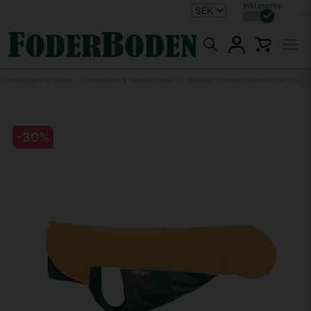
Inkl.moms
Hundtäcken & kläder
Hundtröjor & fleecetäcken
Pomppa Jumppa Fleecetäcke Curry
-
30
%