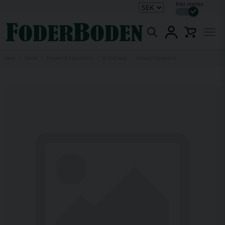
Inkl.moms
Hem
Hund
Hygien & Hundvård
Antistress
Adaptil Halsband