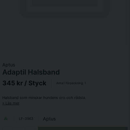
Aptus
Adaptil Halsband
345 kr
/ Styck
Antal i förpackning:
1
Halsband som minskar hundens oro och rädsla.
Läs mer
Aptus
LF-3963