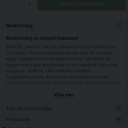
LÄGG I VARUKORGEN
-
+
Beskrivning
Beskrivning av Adaptil Halsband
ADAPTIL
Calm On-The-Go Halsband
minskar hundens oro
och rädsla. Flera vetenskapliga studier visar att hundens
egna trygghetsferomoner hjälper hundar i alla åldrar att
tydligt minska sina stressnivåer för att snabbare åter kunna
koppla av. ADAPTIL Calm innehåller hundens
trygghetsferomoner. Använd vid de situationer hunden
upplever oro och rädsla utanför hemmet. Använd med fördel
förebyggande för att förhindra uppkomst av rädsla eller vid
Visa mer
den viktiga träningen för att lära hunden att bättre hantera
stressfyllda situationer.
Ställ en produktfråga
Enkelt att använda, har dokumenterad effekt i
flera vetenskapliga studier och är naturligt för
Prishistorik
question
Fråga oss något om denna produkten...
hunden.