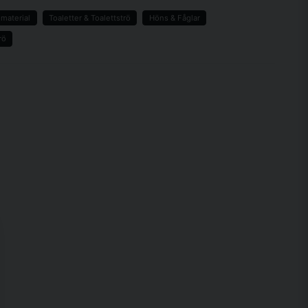
omaterial
Toaletter & Toalettströ
Höns & Fåglar
rö
email
Mejladress
a min fråga
Skicka fråga