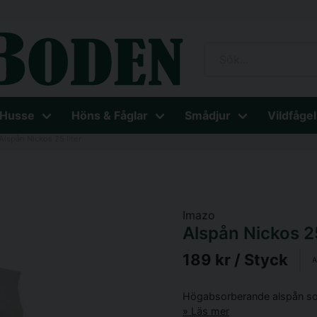
 Husse
Höns & Fåglar
Smådjur
Vildfågel
Alspån Nickos 25 liter
Imazo
Alspån Nickos 25
189 kr
/ Styck
A
Högabsorberande alspån som
Läs mer