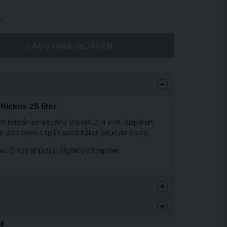
o
LÄGG I VARUKORGEN
Nickos 25 liter
ch består av alspån i storlek 2-4 mm. Alspånet
r än normalt spån samt håller oduörer borta.
trö hos smådjur, fåglar och reptiler.
enna produkten...
r