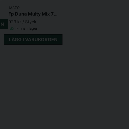
IMAZO
Fp Duna Multy Mix 71X46X31.5 cm
929 kr
/ Styck
EN
Finns i lager
LÄGG I VARUKORGEN