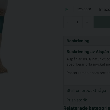
Imaz
520.0060
-
+
Beskrivning
Beskrivning av Alspån 
Alspån är 100% naturligt o
absorberar ofta mycket me
Passar utmärkt som bottens
Ställ en produktfråga
Prishistorik
question
Fråga oss något om d
Relaterade kategorie