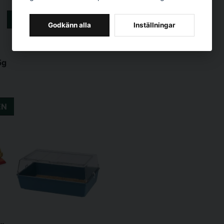
Finns i lager
LÄGG I VARUKORGEN
Godkänn alla
Inställningar
5g
EN
opp 1 84x25x21cm