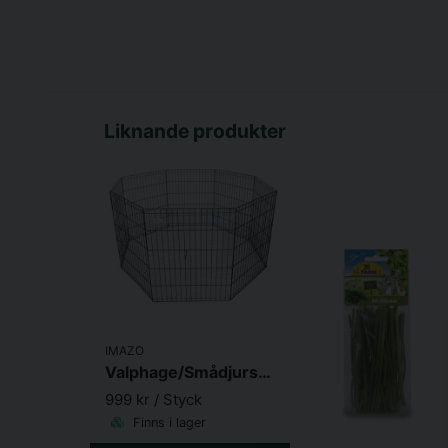
Liknande produkter
IMAZO
Valphage/Smådjurshage Svart 60x76cm 8 sektioner
999 kr
/ Styck
Finns i lager