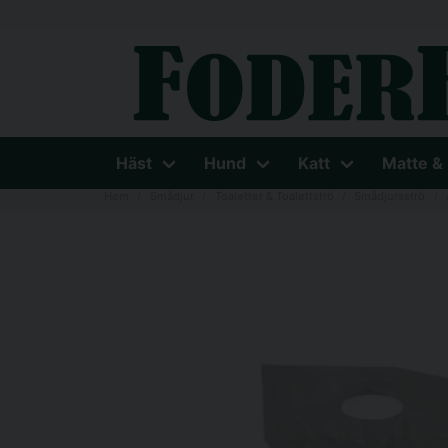
Häst
Hund
Katt
Matte &
Hem
Smådjur
Toaletter & Toalettströ
Smådjursströ