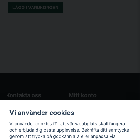
LÄGG I VARUKORGEN
Kontakta oss
Mitt konto
Blogg
Logga in
Vi använder cookies
Butikens öppettider
Registrera dig
Köpvillkor
Glömt lösenord?
Vi använder cookies för att vår webbplats skall fungera
Kontakta oss
och erbjuda dig bästa upplevelse. Bekräfta ditt samtycke
genom att trycka på godkänn alla eller anpassa via
Följ oss på sociala
Våra räkneverktyg