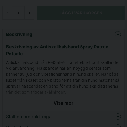
LÄGG I VARUKORGEN
-
+
Beskrivning
Beskrivning av Antiskallhalsband Spray Patron
Petsafe
Antiskallhalsband från PetSafe®. Tar effektivt bort skällande
vid användning. Halsbandet har en inbyggd sensor som
känner av ljud och vibrationer när din hund skäller. När både
ljudet från skallet och vibrationerna från din hund matchar så
sprayar halsbandet en gång för att din hund ska distraheras
från det som triggar skällningen.
Det finns spraypatroner som är helt doftfria eller med
Visa mer
citronelladoft. Citronella är en doft hundar vanligtvis inte
stöter på och därför blir den en ytterligare distraktion för din
Ställ en produktfråga
hund. Bägge sprayerna är helt säkra att användas på din
hund och distraherar från skall båda två. I längden kommer