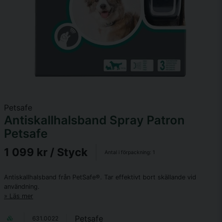
Petsafe
Antiskallhalsband Spray Patron
Petsafe
1 099 kr
/ Styck
Antal i förpackning:
1
Antiskallhalsband från PetSafe®. Tar effektivt bort skällande vid
användning.
Läs mer
Petsafe
631.0022