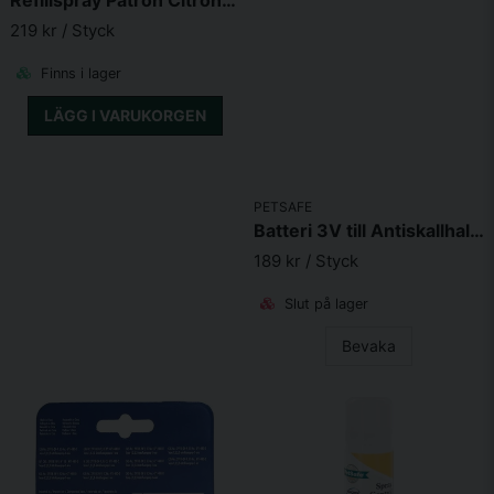
Refillspray Patron Citronella 3x3.14ml
219 kr
/ Styck
Skicka fråga
Finns i lager
LÄGG I VARUKORGEN
PETSAFE
Batteri 3V till Antiskallhalsband
189 kr
/ Styck
Slut på lager
Bevaka