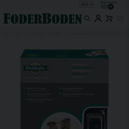
Inkl.moms
Hem
Hund
Hundträning
Antiskall
Antiskallhalsband Spray Patron Petsafe