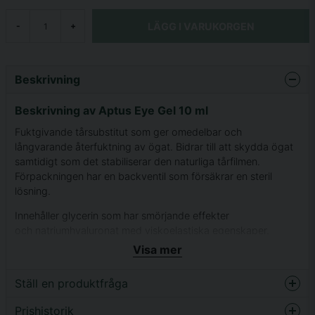
LÄGG I VARUKORGEN
-
+
Beskrivning
Beskrivning av Aptus Eye Gel 10 ml
Fuktgivande tårsubstitut som ger omedelbar och
långvarande återfuktning av ögat. Bidrar till att skydda ögat
samtidigt som det stabiliserar den naturliga tårfilmen.
Förpackningen har en backventil som försäkrar en steril
lösning.
Innehåller glycerin som har smörjande effekter
och natriumhyaluronat med viskoelastiska egenskaper.
Används till hund och katt.
Visa mer
Gel-formula. 10ml
Ställ en produktfråga
Prishistorik