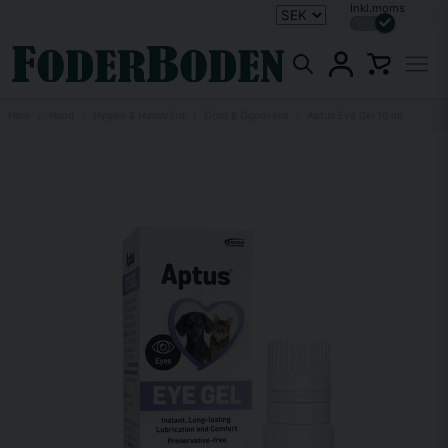
Inkl.moms
Hem
Hund
Hygien & Hundvård
Öron & Ögonvård
Aptus Eye Gel 10 ml