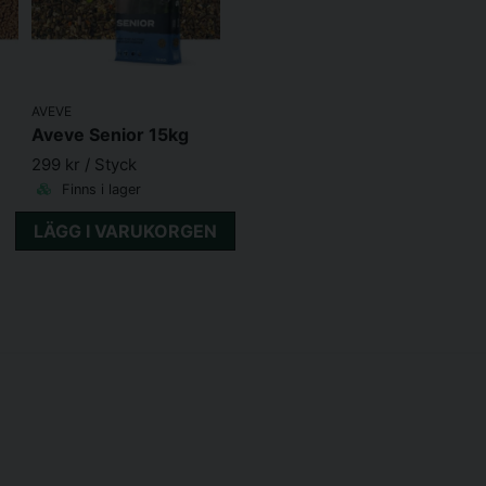
Vitamin E (mg/kg)
Vitamin D3 (IE/kg)
Vitamin A (IE/kg)
AVEVE
Aveve Senior 15kg
Vitamin C (mg/kg)
299 kr
/ Styck
Finns i lager
Biotin (mcg/kg)
LÄGG I VARUKORGEN
Vitamin B1 (mg/kg)
Vitamin B2 (mg/kg)
Vitamin B6 (mg/kg)
Vitamin B12 (mg/kg)
Mineraler och spårämne