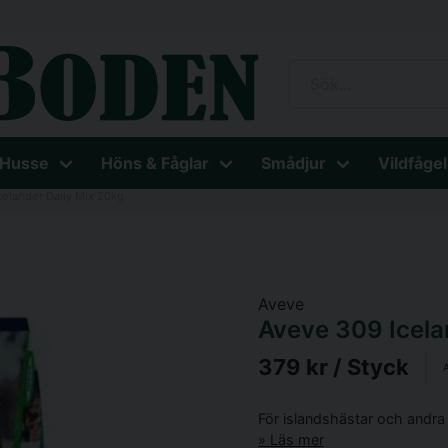
 Husse
Höns & Fåglar
Smådjur
Vildfågel
celander Daily Mix 20kg
Aveve
Aveve 309 Icela
379 kr
/ Styck
A
För islandshästar och andra 
Läs mer