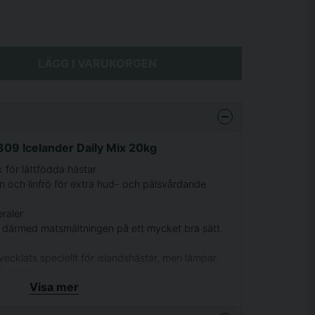
LÄGG I VARUKORGEN
309 Icelander Daily Mix 20kg
 för lättfödda hästar
tin och linfrö för extra hud- och pälsvårdande
eraler
ar därmed matsmältningen på ett mycket bra sätt.
vecklats speciellt för islandshästar, men lämpar
a raser.
Visa mer
aminer och mineraler täcker hästens alla behov vid