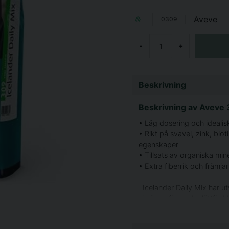
Aveve
0309
-
+
Beskrivning
Beskrivning av Aveve 
• Låg dosering och idealisk
• Rikt på svavel, zink, bio
egenskaper
• Tillsats av organiska min
• Extra fiberrik och främj
Icelander Daily Mix har ut
sig även för andra lättfödd
Det höga innehållet av vit
en mycket låg dos.