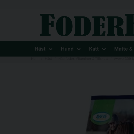
Häst
Hund
Katt
Matte &
Hem
Häst
Hästfoder, Vitaminer & Tillskott
Aveve 309 I