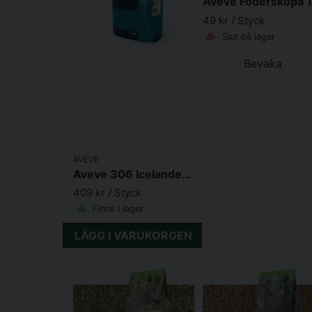
Aveve Foderskopa 1
49 kr
/ Styck
Slut på lager
Bevaka
AVEVE
Aveve 306 Icelander Sport Mix 20kg
409 kr
/ Styck
Finns i lager
LÄGG I VARUKORGEN