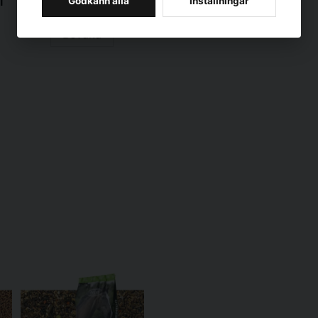
l
Godkänn alla
Inställningar
Slut på lager
Fiber (%)
Bevaka
Stärkelse (%)
Socker (%)
Calcium (g/kg)
Fosfor (g/kg)
Magnesium (g/kg)
Lysin (g/kg)
Methionin (g/kg)
Energi (FE/kg)
Vitaminer