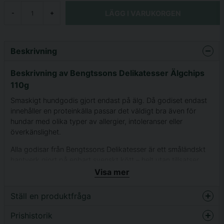
LÄGG I VARUKORGEN
-
+
Beskrivning
Beskrivning av Bengtssons Delikatesser Älgchips
110g
Smaskigt hundgodis gjort endast på älg. Då godiset endast
innehåller en proteinkälla passar det väldigt bra även för
hundar med olika typer av allergier, intoleranser eller
överkänslighet.
Alla godisar från Bengtssons Delikatesser är ett småländskt
hantverk gjort på enbart svenskt kött – helt utan tillsatser.
Köttet kommer i huvudsak från närliggande gårdar i Småland
Visa mer
och på Öland, vilket skapar en kort och transparent kedja
från gård till butik.
Ställ en produktfråga
Produktionen är lika genomtänkt som råvarorna: köttet
Prishistorik
question
hämtas dagligen med kyltransport från slakterier och
Fråga oss något om denna produkten...