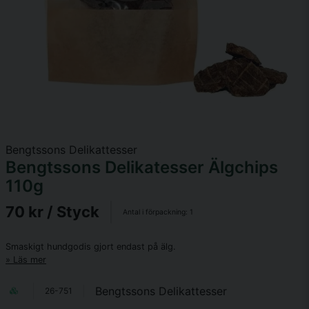
Bengtssons Delikattesser
Bengtssons Delikatesser Älgchips
110g
70 kr
/ Styck
Antal i förpackning:
1
Smaskigt hundgodis gjort endast på älg.
Läs mer
Bengtssons Delikattesser
26-751