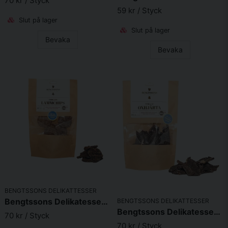
70 kr
/ Styck
Skicka fråga
59 kr
/ Styck
Slut på lager
Slut på lager
Bevaka
Bevaka
BENGTSSONS DELIKATTESSER
Bengtssons Delikatesser Lammchips 110g
BENGTSSONS DELIKATTESSER
Bengtssons Delikatesser Oxhjärta 110g
70 kr
/ Styck
70 kr
/ Styck