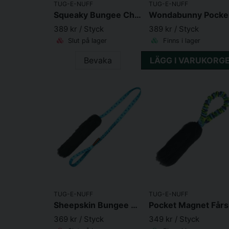
TUG-E-NUFF
TUG-E-NUFF
Squeaky Bungee Chaser Kaninpäls
Wo
389 kr
/ Styck
389 kr
/ Styck
Slut på lager
Finns i lager
Bevaka
LÄGG I VARUKORG
TUG-E-NUFF
TUG-E-NUFF
Sheepskin Bungee Chaser Fårskinn
P
369 kr
/ Styck
349 kr
/ Styck