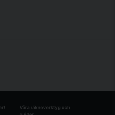
er!
Våra räkneverktyg och
guider