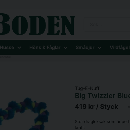
 Husse
Höns & Fåglar
Smådjur
Vildfågel
uestone
Tug-E-Nuff
Big Twizzler Bl
419 kr
/ Styck
A
Stor dragleksak som är perf
kraft.