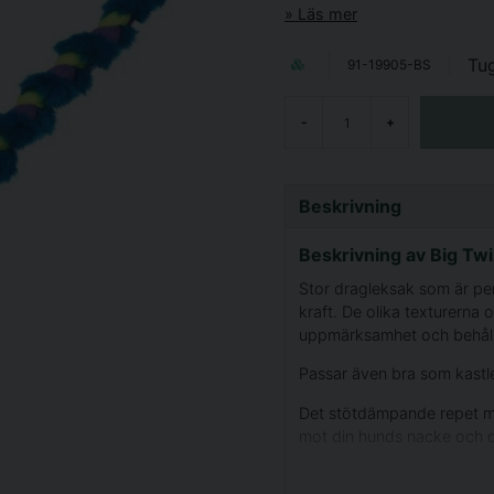
Läs mer
Tu
91-19905-BS
-
+
Beskrivning
Beskrivning av Big Tw
Stor dragleksak som är pe
kraft. De olika texturerna
uppmärksamhet och behål
Passar även bra som kastl
Det stötdämpande repet mi
mot din hunds nacke och d
ca 104cm långt inklusive 