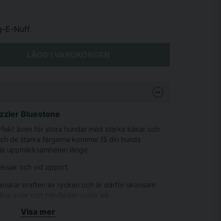
g-E-Nuff
LÄGG I VARUKORGEN
izzler Bluestone
rfekt även för stora hundar med starka käkar och
 och de starka färgerna kommer få din hunds
la uppmärksamheten länge.
eksak och vid apport.
nskar kraften av rycken och är därför skonsam
ina axlar och handleder under lek.
Visa mer
handtaget.