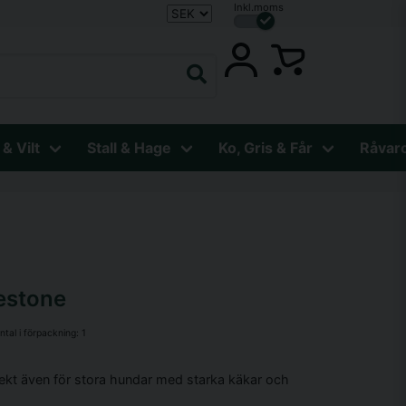
Inkl.moms
 & Vilt
Stall & Hage
Ko, Gris & Får
Råvar
uestone
ntal i förpackning:
1
ekt även för stora hundar med starka käkar och