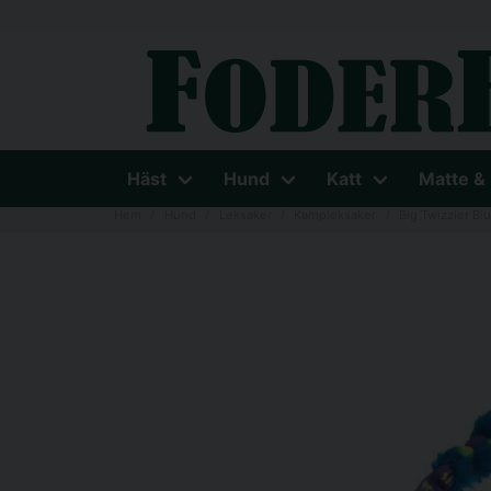
Häst
Hund
Katt
Matte &
Hem
Hund
Leksaker
Kampleksaker
Big Twizzler Bl