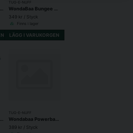
TUG-E-NUFF
ndabunny Pocket Powerball
WondaBaa Bungee Fårskinn
349 kr
/ Styck
Finns i lager
EN
LÄGG I VARUKORGEN
TUG-E-NUFF
ocket Magnet Fårskinn
Wondabaa Powerball Bungee Fårskinn
389 kr
/ Styck