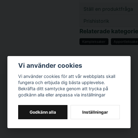
Ställ en produktfråga
Prishistorik
question
Fråga oss något om d
Relaterade kategorie
Kampleksaker
Apportleksake
name
Namn
Vi använder cookies
Vi använder cookies för att vår webbplats skall
fungera och erbjuda dig bästa upplevelse.
Ja, ni får publicer
Bekräfta ditt samtycke genom att trycka på
godkänn alla eller anpassa via inställningar
Godkänn alla
Inställningar