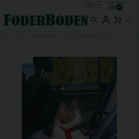
Inkl.moms
Hem
Hund
Hundbäddar & Dynor
Övriga
Bilsele Katt 20-50 cm