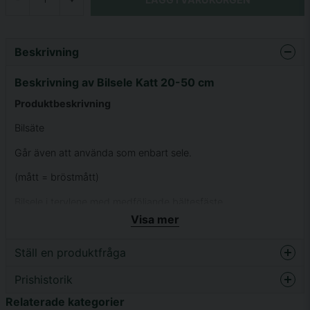
Beskrivning
Beskrivning av Bilsele Katt 20-50 cm
Produktbeskrivning
Bilsäte
Går även att använda som enbart sele.
(mått = bröstmått)
Bilsele i terylene med medföljande bältesfäste.
Visa mer
Ställ en produktfråga
Prishistorik
question
Fråga oss något om denna produkten...
Relaterade kategorier