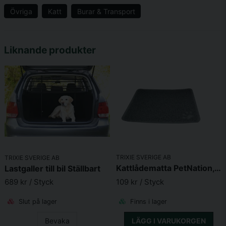
Övriga
Katt
Burar & Transport
name
Namn
Liknande produkter
email
Mejladress
Ja, ni får publicera min fråga
TRIXIE SVERIGE AB
TRIXIE SVERIGE AB
Kattlådematta PetNation, 60x40 cm, grå
Lastgaller till bil Ställbart
109 kr
/ Styck
689 kr
/ Styck
Finns i lager
Slut på lager
Skicka fråga
LÄGG I VARUKORGEN
Bevaka