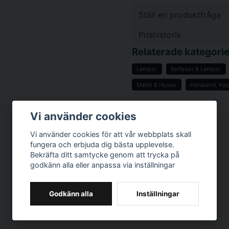
Ställ en produktfråga
Prishistorik
question
Fråga oss något om d
Relaterade kategorie
Lampor
Reflexer & Lampor
Matte & Husse
Halsband, Kop
name
Namn
Vi använder cookies
Vi använder cookies för att vår webbplats skall
Ja, ni får publicer
fungera och erbjuda dig bästa upplevelse.
Bekräfta ditt samtycke genom att trycka på
godkänn alla eller anpassa via inställningar
Godkänn alla
Inställningar