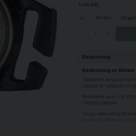
Läs mer
Ozami
610.5212
-
+
Beskrivning
Beskrivning av Blinke
Superstark lampa du kan fä
Lampan är vattentät och g
Batterierna varar i ca 100h
CR2032 batterier.
Om du hellre vill ha ett bli
vända på batterierna så ko
5 x 3 x 2,5cm