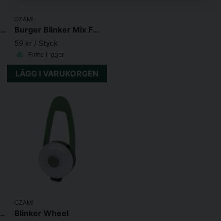
OZAMI
Halsband Flash LED Gul (70cm)
Burger Blinker Mix Färg
59 kr
/ Styck
Finns i lager
LÄGG I VARUKORGEN
OZAMI
d Flash Warrior Led, 65cm
Blinker Wheel