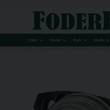
Häst
Hund
Katt
Matte &
Hem
Hund
Säsong Hund
Vinter Hund
Lampor
B