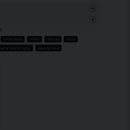
enna produkten...
r
Vinter Hund
Vinter
Säsong
Hund
pel & Sele för hund
Säsong Hund
email
Mejladress
a min fråga