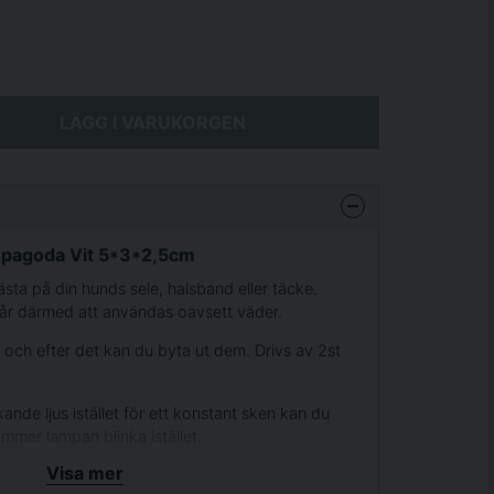
LÄGG I VARUKORGEN
r pagoda Vit 5*3*2,5cm
sta på din hunds sele, halsband eller täcke.
år därmed att användas oavsett väder.
, och efter det kan du byta ut dem. Drivs av 2st
nkande ljus istället för ett konstant sken kan du
mmer lampan blinka istället.
Visa mer