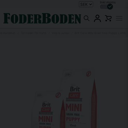
Inkl.moms
 & Hundmat
Torrfoder för hund
Valp & Junior
Brit Care Mini Grain free Puppy Lamb