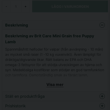
LÄGG I VARUKORGEN
-
+
Beskrivning
Beskrivning av Brit Care Mini Grain free Puppy
Lamb
Spannmålsfritt helfoder för valpar (från avvänjning - 10 mån)
av mycket små raser (1 -10 kg vuxenvikt). Även lämpligt för
dräktiga/digivande tikar. Rätt balans av EPA och DHA
omega-3 fettsyror för att stödja utvecklingen av hjärna och
syn. Medellösliga kostfibrer som stödjer en god tarmfunktion
och tarmflora. Oemotståndlig smak av färskt lamm,
komponerat för att uppfylla de specifika näringsbehoven hos
Visa mer
mycket små hundar. Främjar immunförsvar, hälsa och
kondition.
Ställ en produktfråga
Innehåller
Lammköttsmjöl (35 %), färskt lammprotein (20 %), gula ärter,
Prishistorik
question
Fråga oss något om denna produkten...
proteinfritt kycklingfett (med tokoferoler som