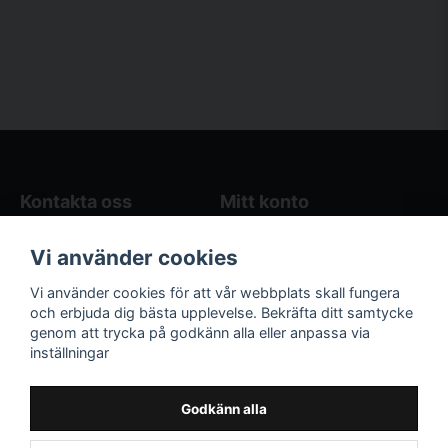
Kontakta oss
Mitt konto
Blogg
Logga in
Vi använder cookies
Butikens öppettider
Registrera dig
Köpvillkor
Glömt lösenord?
Vi använder cookies för att vår webbplats skall fungera
Kontakta oss
och erbjuda dig bästa upplevelse. Bekräfta ditt samtycke
genom att trycka på godkänn alla eller anpassa via
Följ oss på sociala
Våra räkneverktyg
inställningar
medier!
och guider
Facebook
Elstängselräknare
Godkänn alla
Hönsgårdsräknare
Instagram