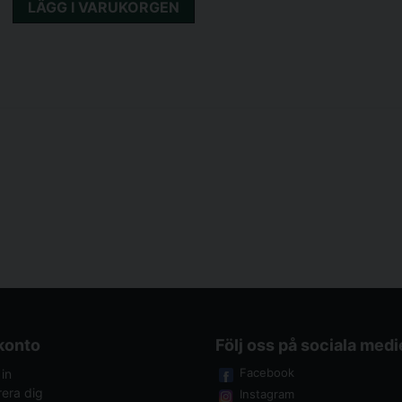
LÄGG I VARUKORGEN
 konto
Följ oss på sociala medi
Facebook
in
rera dig
Instagram