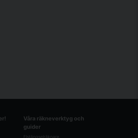
er!
Våra räkneverktyg och
guider
Elstängselräknare