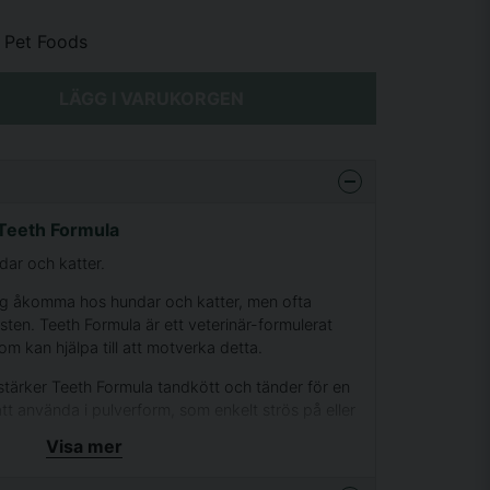
 Pet Foods
LÄGG I VARUKORGEN
Teeth Formula
dar och katter.
lig åkomma hos hundar och katter, men ofta
ten. Teeth Formula är ett veterinär-formulerat
som kan hjälpa till att motverka detta.
stärker Teeth Formula tandkött och tänder för en
 att använda i pulverform, som enkelt strös på eller
rfoder.
Visa mer
dast naturliga ingredienser, innehåller Teeth