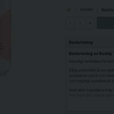
Buddy
2050601
-
+
Beskrivning
Beskrivning av Buddy 
Naturligt tandhälsa för hun
Dålig andedräkt är en van
orsakad av plack och tands
och naturligt kosttillskott 
Med aktiv ingrediens kelp 
frisk munhälsa. Det är lätt
blandas i våtfoder eller tor
Tillverkat i Sverige med en