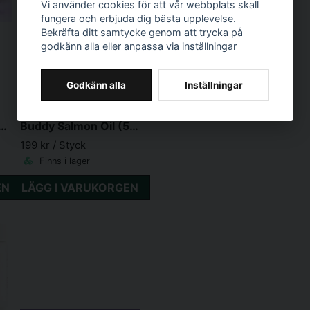
Vi använder cookies för att vår webbplats skall
fungera och erbjuda dig bästa upplevelse.
Bekräfta ditt samtycke genom att trycka på
godkänn alla eller anpassa via inställningar
Godkänn alla
Inställningar
BUDDY PET FOODS
y Calming Chews
Buddy Salmon Oil (500ml)
199 kr
/ Styck
Finns i lager
EN
LÄGG I VARUKORGEN