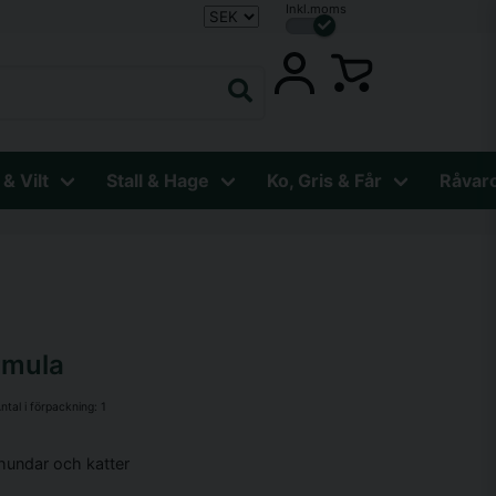
Inkl.moms
 & Vilt
Stall & Hage
Ko, Gris & Får
Råvar
rmula
ntal i förpackning:
1
 hundar och katter