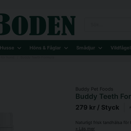
 Husse
Höns & Fåglar
Smådjur
Vildfågel
t för hund
Buddy Teeth Formula
Buddy Pet Foods
Buddy Teeth Fo
279 kr
/ Styck
A
Naturligt frisk tandhälsa för
Läs mer