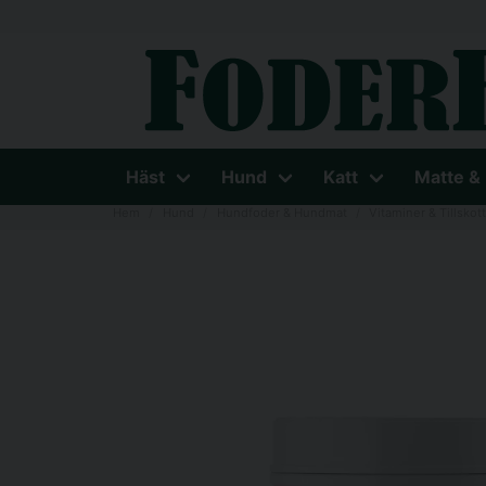
Häst
Hund
Katt
Matte &
Hem
Hund
Hundfoder & Hundmat
Vitaminer & Tillskot