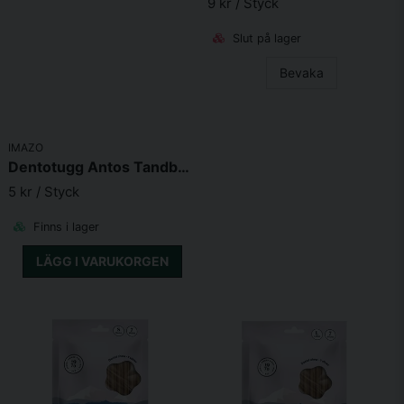
9 kr
/ Styck
Skicka fråga
Slut på lager
Bevaka
IMAZO
Dentotugg Antos Tandborste 5cm
5 kr
/ Styck
Finns i lager
LÄGG I VARUKORGEN