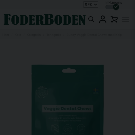
Inkl.moms
Hem
Katt
Kattgodis
Tandgodis
Buddy Veggie Dental Chews med Kelp