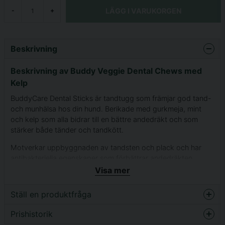
LÄGG I VARUKORGEN
-
+
Beskrivning
Beskrivning av Buddy Veggie Dental Chews med
Kelp
BuddyCare Dental Sticks är tandtugg som främjar god tand-
och munhälsa hos din hund. Berikade med gurkmeja, mint
och kelp som alla bidrar till en bättre andedräkt och som
stärker både tänder och tandkött.
Motverkar uppbyggnaden av tandsten och plack och har
antibakteriella egenskaper som förbättrar andedräkten.
Visa mer
Tandtuggen främjar även en hälsosam matsmältning och är
fulla av fiber.
Ställ en produktfråga
Då tuggen är helt vegetariska är de perfekta även för hundar
Prishistorik
med foderallergier.
question
Fråga oss något om denna produkten...